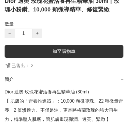
Dior 迪奧 玫瑰花蜜活養再生精華油 30ml | 玫
瑰小粉鑽、10,000 顆微導精華、修復緊緻
數量
−
+
加至購物車
已售出： 2
簡介
−
Dior 迪奧 玫瑰花蜜活養再生精華油 (30ml)

【 肌膚的「營養推進器」：10,000 顆微導珠、22 種微量營
養、2 倍滲透力。不僅是油，更是將格蘭玫瑰的強大再生
力，精準壓入肌底，讓肌膚重現彈潤、透亮、緊緻 】
