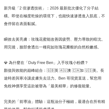
新升級「2 倍滲透技術」：2026 最新批次優化了分子結
構。即使在極度乾燥的環境下，也能快速滲透進入肌底，不
會停留在表面黏膩。

瞬效去黃亮膚：玫瑰花蜜能改善因疲勞、壓力導致的暗沈。
用完後，臉部會透出一種宛如玫瑰花瓣般的自然粉嫩感。

💎 為什麼在「Duty Free Ben」入手玫瑰小粉鑽？

顏值與效能的巔峰組合：🇬🇧英 🇦🇺澳 🇨🇦加 🇺🇸美。長
途時差與寒冷讓皮膚失去活力。Ben 哥現貨直送，幫您用
免稅神價享受這款被譽為「最美精華」的修復能量。

完美的「前導油」體驗：這瓶油分子極細，最適合在所有精