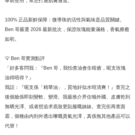
華前使用，幫您打通肌膚通道。

100% 正品新鮮保障：微導珠的活性與氣味是品質關鍵。
Ben 哥嚴選 2026 最新批次，保證玫瑰能量滿格，香氣療癒
如初。

💡 Ben 哥實測點評

「好多客問我：『Ben 哥，我怕查油會生暗瘡，呢支玫瑰
油得唔得？』

我話：『呢支係「精華油」，質地好似水咁清爽！』查完之
後個臉係即刻變軟、變滑。我最推介畀住喺外國、皮膚乾到
無晒光澤、或者想追求底妝更貼服嘅姊妹。查完佢再查面
霜，個種由內到外透出嚟嘅貴氣光澤，真係無其他產品可以
代替！
