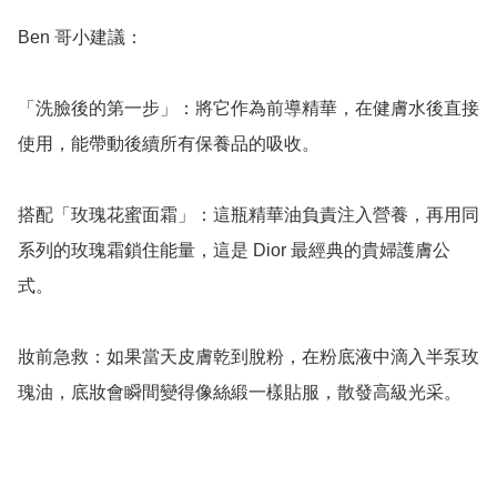
Ben 哥小建議：

「洗臉後的第一步」：將它作為前導精華，在健膚水後直接
使用，能帶動後續所有保養品的吸收。

搭配「玫瑰花蜜面霜」：這瓶精華油負責注入營養，再用同
系列的玫瑰霜鎖住能量，這是 Dior 最經典的貴婦護膚公
式。

妝前急救：如果當天皮膚乾到脫粉，在粉底液中滴入半泵玫
瑰油，底妝會瞬間變得像絲緞一樣貼服，散發高級光采。