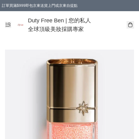
訂單買滿$999即包京東送貨上門或京東自提點
Duty Free Ben | 您的私人
全球頂級美妝採購專家