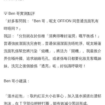
💡 Ben 哥實測點評

「好多客問我：『Ben 哥，呢支 OFF/ON 同普通洗面乳有
咩唔同？』

我話：『分別就在於佢種「清爽得嚟好滋潤」嘅平衡感！』
普通強效潔面洗完會乾，普通保濕潔面洗唔乾淨。呢支睡蓮
洗面乳係幫您將污染「熄機」，將活力「開機」。我最推介
畀住喺外國、追求細緻毛孔、或者係每日都要化妝見客嘅姊
妹。洗完之後個臉係『透亮』咗，好似識呼吸咁！

Ben 哥小建議：

「溫水起泡」：取約紅豆大小在掌心，加入溫水揉搓出濃郁
泡沫，在 T 字部位輕輕打圈，能有效減少黑頭形成。
