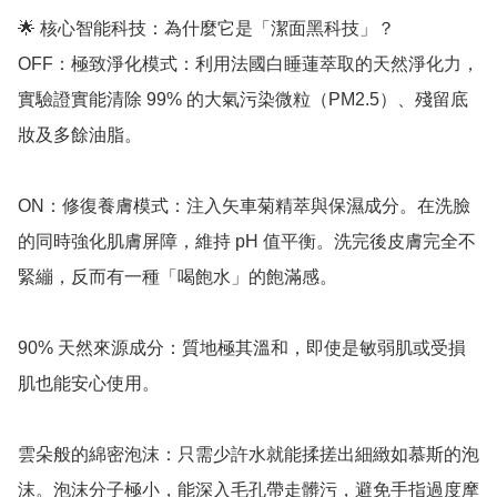
🌟 核心智能科技：為什麼它是「潔面黑科技」？

OFF：極致淨化模式：利用法國白睡蓮萃取的天然淨化力，
實驗證實能清除 99% 的大氣污染微粒（PM2.5）、殘留底
妝及多餘油脂。

ON：修復養膚模式：注入矢車菊精萃與保濕成分。在洗臉
的同時強化肌膚屏障，維持 pH 值平衡。洗完後皮膚完全不
緊繃，反而有一種「喝飽水」的飽滿感。

90% 天然來源成分：質地極其溫和，即使是敏弱肌或受損
肌也能安心使用。

雲朵般的綿密泡沫：只需少許水就能揉搓出細緻如慕斯的泡
沫。泡沫分子極小，能深入毛孔帶走髒污，避免手指過度摩