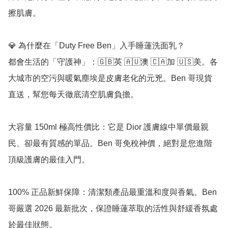
擦肌膚。

💎 為什麼在「Duty Free Ben」入手睡蓮洗面乳？

都會生活的「守護神」：🇬🇧英 🇦🇺澳 🇨🇦加 🇺🇸美。各
大城市的空污與暖氣塵埃是皮膚老化的元兇。Ben 哥現貨
直送，幫您每天徹底清空肌膚負擔。

大容量 150ml 極高性價比：它是 Dior 護膚線中單價最親
民、卻最有質感的單品。Ben 哥免稅神價，絕對是您進階
頂級護膚的最佳入門。

100% 正品新鮮保障：清潔類產品最重溫和度與香氣。Ben 
哥嚴選 2026 最新批次，保證睡蓮萃取的活性與舒緩香氛處
於最佳狀態。
