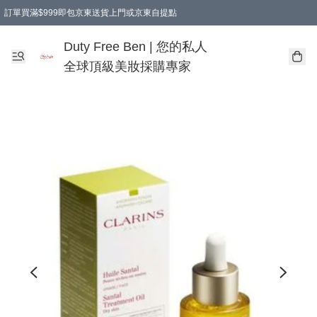
訂單買滿$999即包京東送貨上門或京東自提點
Duty Free Ben | 您的私人
全球頂級美妝採購專家