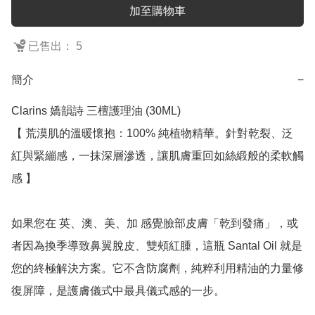
加至購物車
已售出： 5
簡介
−
Clarins 嬌韻詩 三檀護理油 (30ML)

【 荒漠肌的溫暖懷抱：100% 純植物精華。針對乾裂、泛
紅與緊繃感，一抹深層滲透，讓肌膚重回如絲緞般的柔軟觸
感 】

如果您在 英、澳、美、加 感覺臉部皮膚「乾到發痛」，或
者因為換季導致鼻翼脫皮、雙頰紅腫，這瓶 Santal Oil 就是
您的終極解決方案。它不含防腐劑，純粹利用精油的力量修
復屏障，是護膚儀式中最具儀式感的一步。
