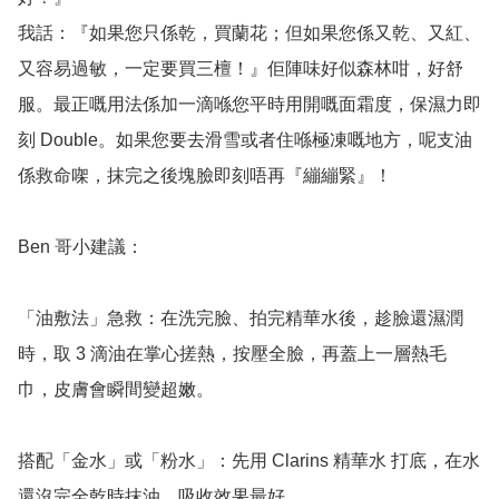
我話：『如果您只係乾，買蘭花；但如果您係又乾、又紅、
又容易過敏，一定要買三檀！』佢陣味好似森林咁，好舒
服。最正嘅用法係加一滴喺您平時用開嘅面霜度，保濕力即
刻 Double。如果您要去滑雪或者住喺極凍嘅地方，呢支油
係救命㗎，抹完之後塊臉即刻唔再『繃繃緊』！

Ben 哥小建議：

「油敷法」急救：在洗完臉、拍完精華水後，趁臉還濕潤
時，取 3 滴油在掌心搓熱，按壓全臉，再蓋上一層熱毛
巾，皮膚會瞬間變超嫩。

搭配「金水」或「粉水」：先用 Clarins 精華水 打底，在水
還沒完全乾時抹油，吸收效果最好。
