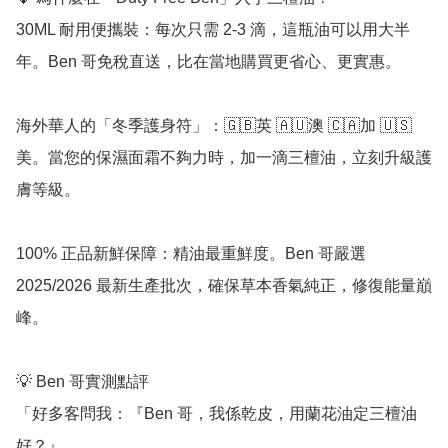
30ML 耐用便攜裝：每次只需 2-3 滴，這瓶油可以用大半
年。Ben 哥免稅直送，比在當地購買更省心、更實惠。

海外華人的「冬季護身符」：🇬🇧英 🇦🇺澳 🇨🇦加 🇺🇸
美。當您的保濕面霜不夠力時，加一滴三檀油，立刻升級護
膚等級。

100% 正品新鮮保障：精油最重鮮度。Ben 哥嚴選 
2025/2026 最新生產批次，確保草本香氣純正，修復能量巔
峰。

💡 Ben 哥實測點評

「好多客問我：『Ben 哥，我係乾皮，用蘭花油定三檀油
好？』
