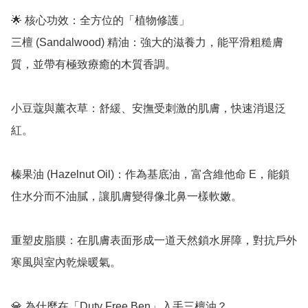
🌟 核心功效：全方位的「植物修護」

三檀 (Sandalwood) 精油：強大的滋養力，能平滑粗糙膚
質，並帶有極致療癒的木質香調。

小豆蔻與薰衣草：舒緩、安撫受刺激的肌膚，快速消退泛
紅。

榛果油 (Hazelnut Oil)：作為基底油，富含維他命 E，能鎖
住水分而不油膩，讓肌膚變得像北鼻一樣軟嫩。

重塑皮脂膜：在肌膚表面形成一道天然鎖水屏障，對抗戶外
寒風與室內乾燥暖氣。

💎 為什麼在「Duty Free Ben」入手三檀油？
