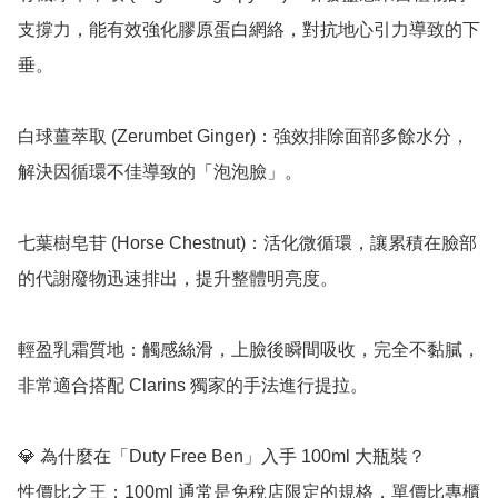
支撐力，能有效強化膠原蛋白網絡，對抗地心引力導致的下
垂。

白球薑萃取 (Zerumbet Ginger)：強效排除面部多餘水分，
解決因循環不佳導致的「泡泡臉」。

七葉樹皂苷 (Horse Chestnut)：活化微循環，讓累積在臉部
的代謝廢物迅速排出，提升整體明亮度。

輕盈乳霜質地：觸感絲滑，上臉後瞬間吸收，完全不黏膩，
非常適合搭配 Clarins 獨家的手法進行提拉。

💎 為什麼在「Duty Free Ben」入手 100ml 大瓶裝？

性價比之王：100ml 通常是免稅店限定的規格，單價比專櫃