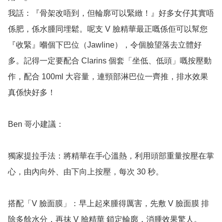
我話：『骨架改唔到，但輪廓可以緊緻！』好多女仔其實唔
係肥，係水腫同埋鬆。呢支 V 臉精華最正嘅係佢可以幫您
『收緊』嗰個下巴位（Jawline），令個臉望落去立體好
多。記得一定要配合 Clarins 個套「坐低、低頭」嘅按壓動
作，配合 100ml 大容量，連頸部淋巴位一齊推，排水效果
真係快好多！

Ben 哥小建議：

獨家提拉手法：將精華在手心溫熱，利用頭部重量按壓在掌
心，由內向外、由下向上按壓，每次 30 秒。

搭配「V 臉面膜」：早上起來腫得厲害，先敷 V 臉面膜 排
除多餘水分，再抹 V 臉精華 鎖定輪廓，消腫效果驚人。
