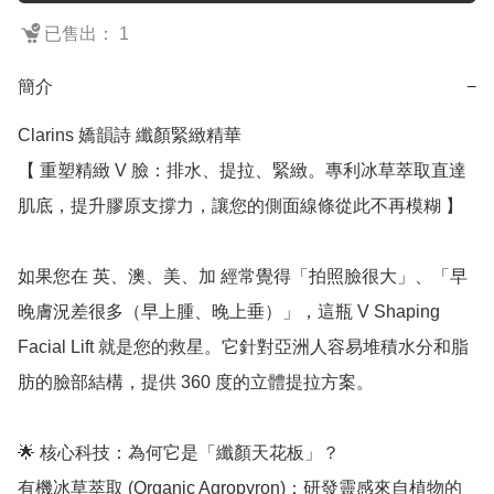
已售出： 1
簡介
−
Clarins 嬌韻詩 纖顏緊緻精華 

【 重塑精緻 V 臉：排水、提拉、緊緻。專利冰草萃取直達
肌底，提升膠原支撐力，讓您的側面線條從此不再模糊 】

如果您在 英、澳、美、加 經常覺得「拍照臉很大」、「早
晚膚況差很多（早上腫、晚上垂）」，這瓶 V Shaping 
Facial Lift 就是您的救星。它針對亞洲人容易堆積水分和脂
肪的臉部結構，提供 360 度的立體提拉方案。

🌟 核心科技：為何它是「纖顏天花板」？

有機冰草萃取 (Organic Agropyron)：研發靈感來自植物的