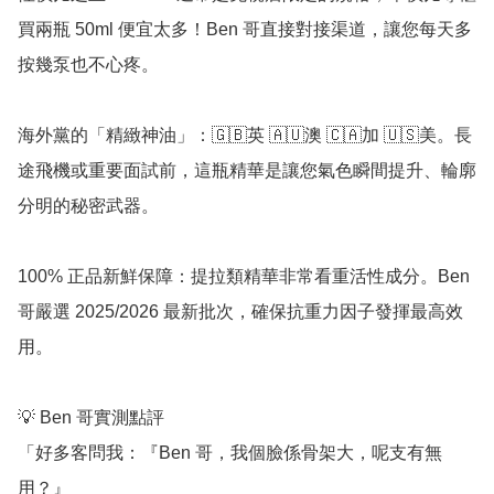
買兩瓶 50ml 便宜太多！Ben 哥直接對接渠道，讓您每天多
按幾泵也不心疼。

海外黨的「精緻神油」：🇬🇧英 🇦🇺澳 🇨🇦加 🇺🇸美。長
途飛機或重要面試前，這瓶精華是讓您氣色瞬間提升、輪廓
分明的秘密武器。

100% 正品新鮮保障：提拉類精華非常看重活性成分。Ben 
哥嚴選 2025/2026 最新批次，確保抗重力因子發揮最高效
用。

💡 Ben 哥實測點評

「好多客問我：『Ben 哥，我個臉係骨架大，呢支有無
用？』
