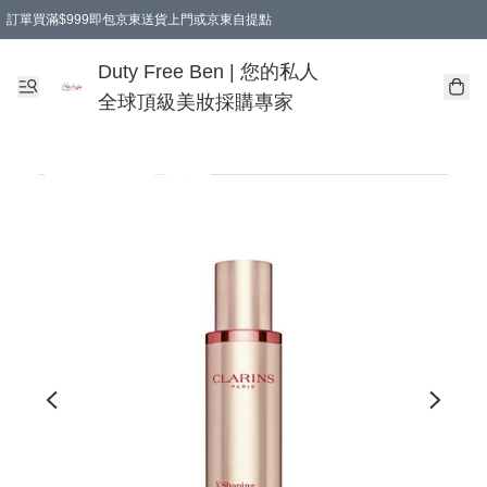
訂單買滿$999即包京東送貨上門或京東自提點
Duty Free Ben | 您的私人
全球頂級美妝採購專家