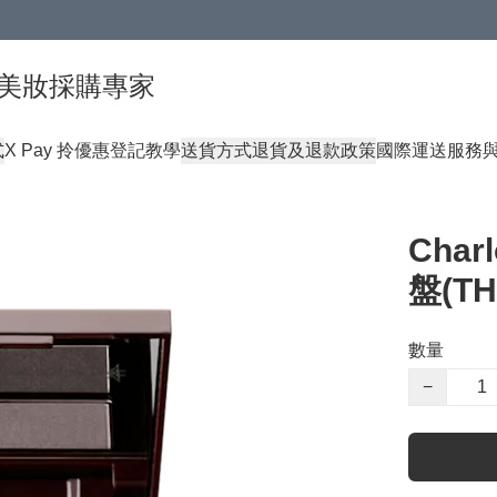
球頂級美妝採購專家
式
X Pay 拎優惠登記教學
送貨方式
退貨及退款政策
國際運送服務
Char
盤(TH
數量
−