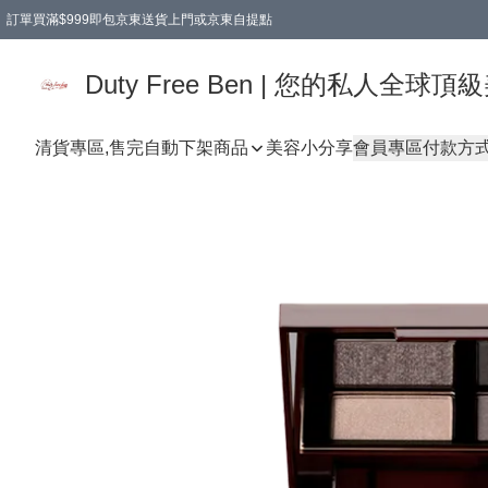
訂單買滿$999即包京東送貨上門或京東自提點
Duty Free Ben | 您的私人全
清貨專區,售完自動下架
商品
美容小分享
會員專區
付款方