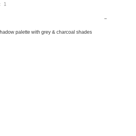
 1
−
shadow palette with grey & charcoal shades