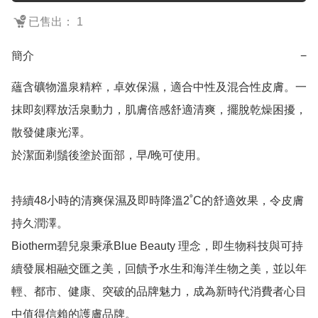
已售出： 1
簡介
−
蘊含礦物溫泉精粹，卓效保濕，適合中性及混合性皮膚。一
抹即刻釋放活泉動力，肌膚倍感舒適清爽，擺脫乾燥困擾，
散發健康光澤。

於潔面剃鬚後塗於面部，早/晚可使用。

持續48小時的清爽保濕及即時降溫2˚C的舒適效果，令皮膚
持久潤澤。

Biotherm碧兒泉秉承Blue Beauty 理念，即生物科技與可持
續發展相融交匯之美，回饋予水生和海洋生物之美，並以年
輕、都市、健康、突破的品牌魅力，成為新時代消費者心目