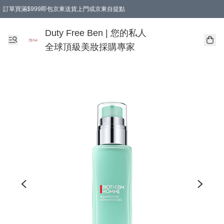
訂單買滿$999即包京東送貨上門或京東自提點
Duty Free Ben | 您的私人
全球頂級美妝採購專家