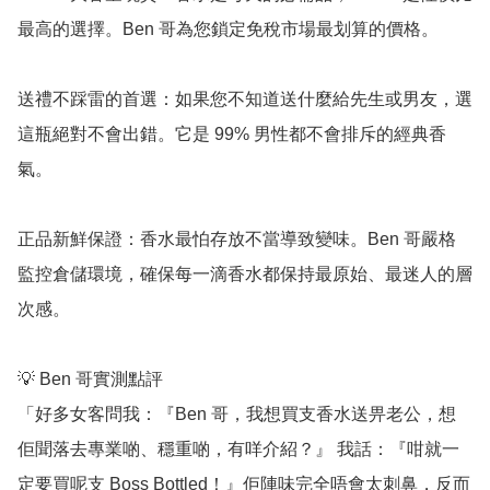
最高的選擇。Ben 哥為您鎖定免稅市場最划算的價格。

送禮不踩雷的首選：如果您不知道送什麼給先生或男友，選
這瓶絕對不會出錯。它是 99% 男性都不會排斥的經典香
氣。

正品新鮮保證：香水最怕存放不當導致變味。Ben 哥嚴格
監控倉儲環境，確保每一滴香水都保持最原始、最迷人的層
次感。

💡 Ben 哥實測點評

「好多女客問我：『Ben 哥，我想買支香水送畀老公，想
佢聞落去專業啲、穩重啲，有咩介紹？』 我話：『咁就一
定要買呢支 Boss Bottled！』佢陣味完全唔會太刺鼻，反而