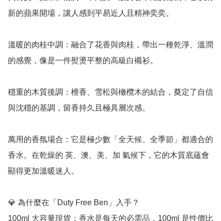
新的蘋果開場，讓人感到平易近人且精神奕奕。

溫暖的肉桂中調：融合了花香與肉桂，帶出一種乾淨、溫潤
的感覺，像是一件熨燙平整的高級白襯衫。

穩重的木質後調：檀香、雪松與橄欖木的結合，奠定了自信
與沈穩的基調，留香持久且極具層次感。

萬用的香氛場合：它是極少數「全天候、全季節」都適合的
香水。在乾燥的 英、澳、美、加 氣候下，它的木質底蘊會
顯得更加溫暖迷人。

💎 為什麼在「Duty Free Ben」入手？

100ml 大容量現貨：香水是每天的必需品，100ml 是性價比