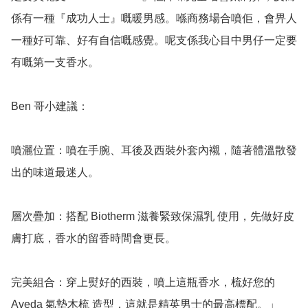
係有一種『成功人士』嘅暖男感。喺商務場合噴佢，會畀人
一種好可靠、好有自信嘅感覺。呢支係我心目中男仔一定要
有嘅第一支香水。

Ben 哥小建議：

噴灑位置：噴在手腕、耳後及西裝外套內襯，隨著體溫散發
出的味道最迷人。

層次疊加：搭配 Biotherm 滋養緊致保濕乳 使用，先做好皮
膚打底，香水的留香時間會更長。

完美組合：穿上熨好的西裝，噴上這瓶香水，梳好您的 
Aveda 氣墊木梳 造型，這就是精英男士的最高標配。」