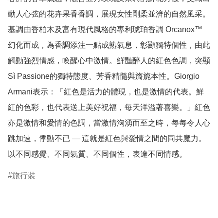
動人心弦的花卉果香香調，展現女性剛柔並濟的自然風采。
基調由香柏木及富有現代風格的專利琥珀香調 Orcanox™ 
幻化而成，為香調添注一點成熟氣息，彰顯獨特個性，由此
觸動強烈情感，喚醒心中激情。鮮豔醉人的紅色色調，突顯 
Sì Passione的獨特態度、芳香精髓與旖旎本性。Giorgio 
Armani表示：「紅色是活力的體現，也是激情的代表。鮮
紅的色彩，也代表送上美好祝福，每天洋溢著喜樂。」紅色
亦是激情和愛情的色調，當激情洶湧而至之時，每每令人心
跳加速，悸動不已 — 這就是紅色與愛情之間的同共魔力。
以不同感覺、不同氣質、不同個性，表達不同情感。
旅行裝