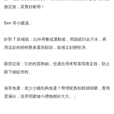
臉定妝，其實好耐用！

Ben 哥小建議：

針對 T 區補妝：出外用餐或運動後，用面紙印走汗水，再
用這款粉餅輕壓鼻翼與額頭，妝感立刻變乾淨。

眼部定妝：它的粉質夠細，也適合用來幫遮瑕膏定妝，防止
眼下細紋夾粉。

湊單免運：差少少錢先夠免運？帶埋呢舊粉餅就啱晒，實用