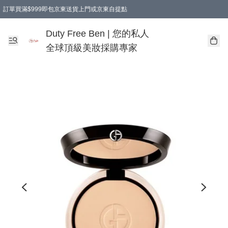
訂單買滿$999即包京東送貨上門或京東自提點
Duty Free Ben | 您的私人
全球頂級美妝採購專家