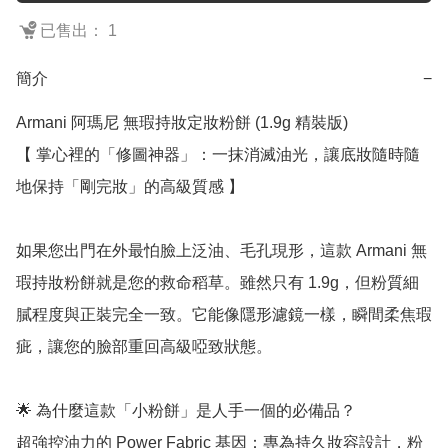
已售出： 1
簡介
−
Armani 阿瑪尼 無瑕持妝定妝粉餅 (1.9g 精裝版)

【 掌心裡的「修圖神器」：一抹消滅油光，讓底妝隨時隨
地保持「剛完妝」的高級質感 】

如果您出門在外最怕臉上泛油、毛孔現形，這款 Armani 無
瑕持妝粉餅就是您的救命稻草。雖然只有 1.9g，但粉質細
膩程度與正裝完全一致。它能像隱形濾鏡一樣，瞬間柔焦瑕
疵，讓您的臉部重回高級啞致狀態。

🌟 為什麼這款「小粉餅」是人手一個的必備品？

超強控油力的 Power Fabric 基因：專為持久妝容設計，粉