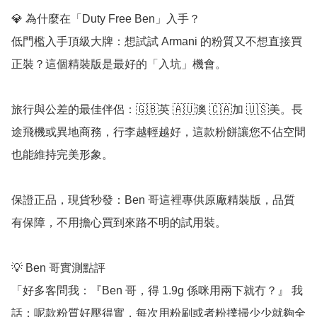
💎 為什麼在「Duty Free Ben」入手？

低門檻入手頂級大牌：想試試 Armani 的粉質又不想直接買
正裝？這個精裝版是最好的「入坑」機會。

旅行與公差的最佳伴侶：🇬🇧英 🇦🇺澳 🇨🇦加 🇺🇸美。長
途飛機或異地商務，行李越輕越好，這款粉餅讓您不佔空間
也能維持完美形象。

保證正品，現貨秒發：Ben 哥這裡專供原廠精裝版，品質
有保障，不用擔心買到來路不明的試用裝。

💡 Ben 哥實測點評

「好多客問我：『Ben 哥，得 1.9g 係咪用兩下就冇？』 我
話：呢款粉質好壓得實，每次用粉刷或者粉撲掃少少就夠全