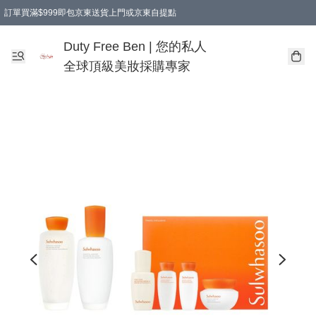
訂單買滿$999即包京東送貨上門或京東自提點
Duty Free Ben | 您的私人
全球頂級美妝採購專家