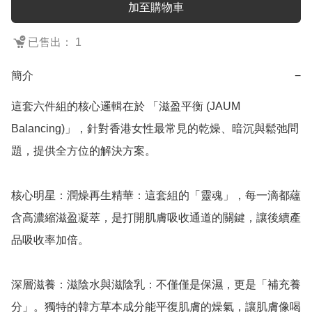
加至購物車
已售出： 1
簡介
−
這套六件組的核心邏輯在於 「滋盈平衡 (JAUM 
Balancing)」，針對香港女性最常見的乾燥、暗沉與鬆弛問
題，提供全方位的解決方案。

核心明星：潤燥再生精華：這套組的「靈魂」，每一滴都蘊
含高濃縮滋盈凝萃，是打開肌膚吸收通道的關鍵，讓後續產
品吸收率加倍。

深層滋養：滋陰水與滋陰乳：不僅僅是保濕，更是「補充養
分」。獨特的韓方草本成分能平復肌膚的燥氣，讓肌膚像喝