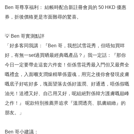
Ben 哥尊享福利： 結帳時配合新註冊會員的 50 HKD 優惠
券，折後價格更是市面難尋的驚喜。

💡 Ben 哥實測點評

「好多客同我講：『Ben 哥，我想試雪花秀，但唔知買咩
好，有無一set過買晒最經典嘅產品？』我一定話：『那你
今日一定要帶走這套六件套！佢係雪花秀最入門但又最齊全
嘅禮盒，入面嗰支潤燥精華係靈魂，用完之後你會發現皮膚
嘅底子好咗好多，塊面望落去係好溫潤、好通透，唔係假嘅
油光！送禮又好、自己用又好，呢組絕對係韓方護膚嘅巔峰
之作！』 呢款特別推薦畀追求『溫潤透亮、肌膚細緻』的
朋友。」

Ben 哥小建議：
