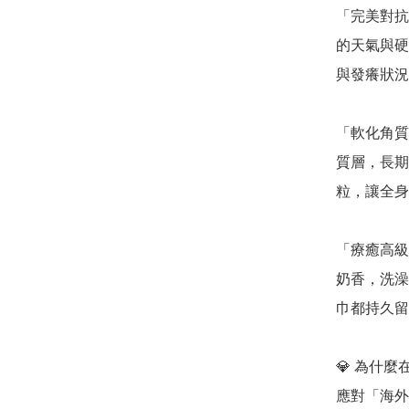
「完美對抗
的天氣與硬
與發癢狀況
「軟化角質
質層，長期
粒，讓全身
「療癒高級
奶香，洗澡
巾都持久留
💎 為什麼在
應對「海外硬