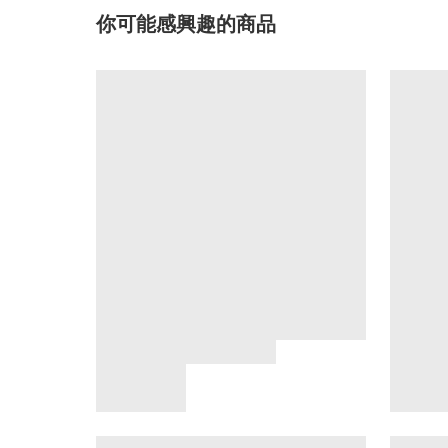
你可能感興趣的商品