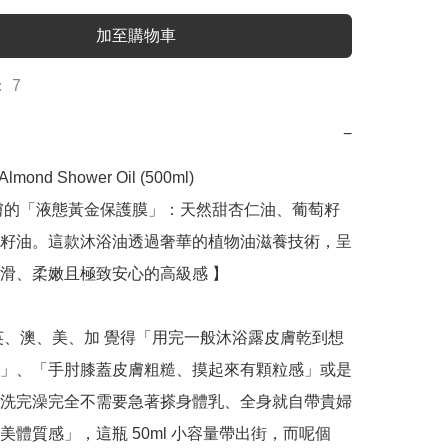
加至購物車
 7
−
 Almond Shower Oil (500ml)

膚的「液態黃金保護膜」：天然甜杏仁油、葡萄籽
籽油。這款沐浴油透過奢華的植物油滋養技術，呈
滑、柔嫩且極致安心的高級感 】

英、澳、美、加 覺得「用完一般沐浴露皮膚乾到想
」、「手肘膝蓋皮膚粗糙、摸起來有顆粒感」或是
洗完澡完全不需要急著搽身體乳、全身就自帶貴婦
美體質感」，這瓶 50ml 小容量帶出街，而呢個 