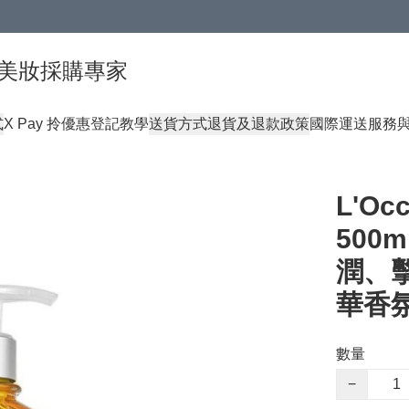
球頂級美妝採購專家
式
X Pay 拎優惠登記教學
送貨方式
退貨及退款政策
國際運送服務
L'O
500
潤、
華香
數量
−