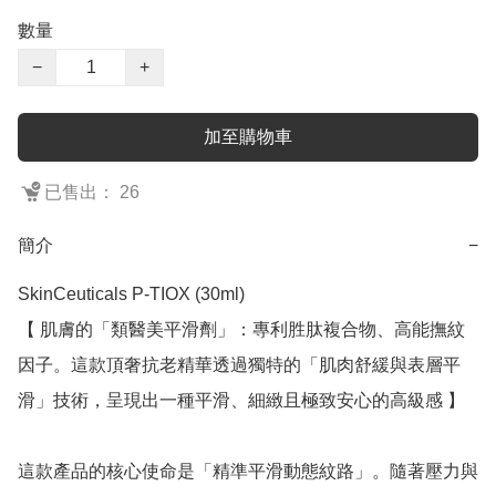
數量
−
+
加至購物車
已售出： 26
簡介
−
SkinCeuticals P-TIOX (30ml)

【 肌膚的「類醫美平滑劑」：專利胜肽複合物、高能撫紋
因子。這款頂奢抗老精華透過獨特的「肌肉舒緩與表層平
滑」技術，呈現出一種平滑、細緻且極致安心的高級感 】

這款產品的核心使命是「精準平滑動態紋路」。隨著壓力與