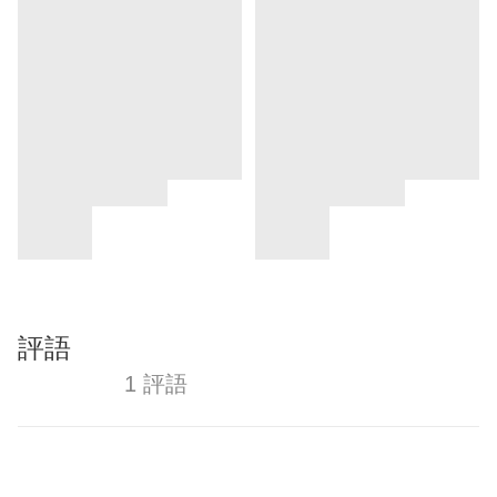
評語
1 評語