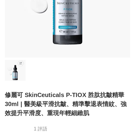
修麗可 SkinCeuticals P-TIOX 胜肽抗皺精華
30ml | 醫美級平滑抗皺、精準擊退表情紋、強
效提升平滑度、重現年輕細緻肌
1 評語