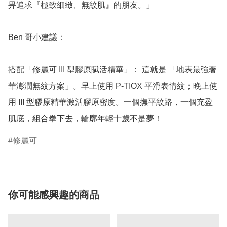
畀追求『極致細緻、無紋肌』的朋友。」

Ben 哥小建議：

搭配「修麗可 III 型膠原賦活精華」： 這就是 「地表最強奢
華澎潤無紋方案」。早上使用 P-TIOX 平滑表情紋；晚上使
用 III 型膠原精華激活膠原密度。一個撫平紋路，一個充盈
肌底，組合拳下去，輪廓年輕十歲不是夢！
修麗可
你可能感興趣的商品