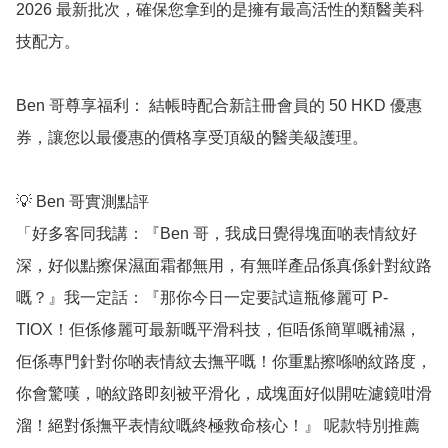
2026 最新批次，確保您拿到的是擁有最高活性的類醫美科
技配方。

Ben 哥尊享福利： 結帳時配合新註冊會員的 50 HKD 優惠
券，讓您以最優惠的價格享受頂級的醫美級護理。

💡 Ben 哥實測點評

「好多客同我講：『Ben 哥，我成日覺得塊面啲表情紋好
深，好似點擦保濕面霜都無用，有無咩產品係真係針對紋路
嘅？』我一定話：『那你今日一定要試這瓶修麗可 P-
TIOX！佢係修麗可最新嘅平滑科技，佢唔係簡單嘅補濕，
佢係專門針對你啲表情紋去撫平嘅！你重點擦喺啲紋路度，
你會驚嘆，啲紋路即刻被平滑化，成塊面好似開咗濾鏡咁滑
溜！絕對係撫平表情紋嘅終極救命核心！』 呢款特別推薦