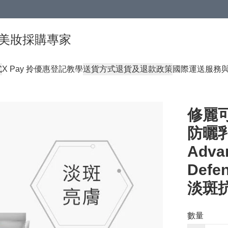
球頂級美妝採購專家
式
X Pay 拎優惠登記教學
送貨方式
退貨及退款政策
國際運送服務
修麗可 
防曬乳 
Adva
Def
淡斑
數量