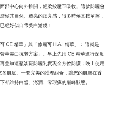
面部中心向外推開，輕柔按壓至吸收。這款防曬會
層極其自然、透亮的煥亮感，很多時候直接單擦，
已經好似自帶美白濾鏡！

 CE 精華」與「修麗可 H.A.I 精華」： 這就是 
奢華美白抗老方案」。早上先用 CE 精華進行深度
再疊加這瓶淡斑防曬乳實現全方位防護；晚上使用 
 精華充盈肌底。一套完美的護理組合，讓您的肌膚在香