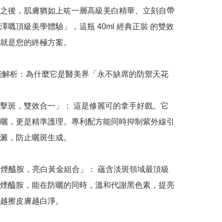
之後，肌膚猶如上咗一層高級美白精華、立刻自帶
澤嘅頂級美學體驗」，這瓶 40ml 經典正裝 的雙效
就是您的終極方案。

功能解析：為什麼它是醫美界「永不缺席的防禦天花
擊斑，雙效合一」： 這是修麗可的拿手好戲。它
曬，更是精準護理。專利配方能同時抑制紫外線引
澱，防止曬斑生成。

+ 煙醯胺，亮白黃金組合」： 蘊含淡斑領域最頂級
煙醯胺，能在防曬的同時，溫和代謝黑色素，提亮
越擦皮膚越白淨。
