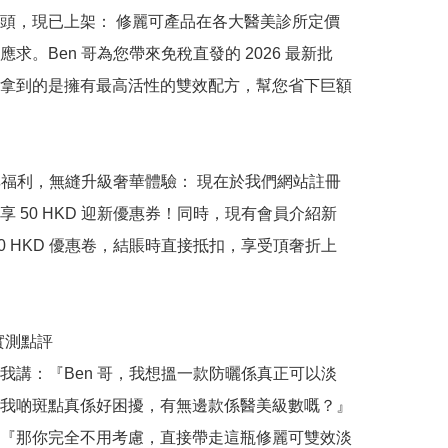
頭，現已上架： 修麗可產品在各大醫美診所定價
求。Ben 哥為您帶來免稅直發的 2026 最新批
拿到的是擁有最高活性的雙效配方，幫您省下巨額
尊享福利，無縫升級奢華體驗： 現在於我們網站註冊
享 50 HKD 迎新優惠券！同時，現有會員介紹新
50 HKD 優惠卷，結賬時直接抵扣，享受頂奢折上
哥實測點評

我講：『Ben 哥，我想搵一款防曬係真正可以淡
我啲斑點真係好困擾，有無邊款係醫美級數嘅？』
『那你完全不用考慮，直接帶走這瓶修麗可雙效淡