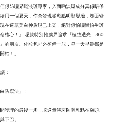
佢係防曬界嘅淡斑專家，入面啲淡斑成分真係唔係
續用一個夏天，你會發現啲斑點明顯變淺，塊面變
現在這瓶美白神盾現已上架，絕對係怕曬黑怕生斑
命核心！』 呢款特別推薦畀追求『極致透亮、360 
』的朋友。化妝包裡必須備一瓶，每一天早晨都是
開始！」

議：

白防禦法」：

間護理的最後一步，取適量淡斑防曬乳點在額頭、
與下巴。
