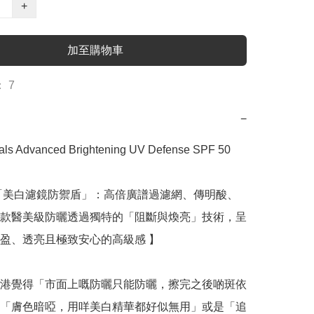
+
加至購物車
 7
−
als Advanced Brightening UV Defense SPF 50 
「美白濾鏡防禦盾」：高倍廣譜過濾網、傳明酸、
款醫美級防曬透過獨特的「阻斷與煥亮」技術，呈
盈、透亮且極致安心的高級感 】

港覺得「市面上嘅防曬只能防曬，擦完之後啲斑依
「膚色暗啞，用咩美白精華都好似無用」或是「追