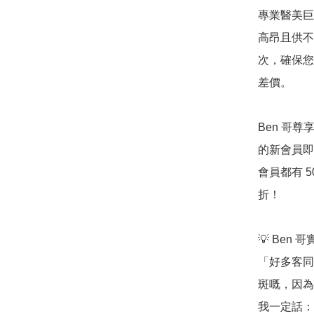
專業醫美巨
高昂且供不應
次，確保您
差價。

Ben 哥
的新會員即
會員都有 
折！

💡 Ben 
「好多客同
斑嘅，因為
我一定話：