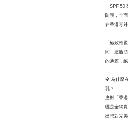
「SPF 5
防護，全面
在香港毒辣
「極致輕盈
同，這瓶防
的薄膜，絕
💎 為什麼在
乳？

應對「香港
曬是全網貴
出您對完美