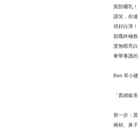
斑防曬乳！
講笑，你連
得好白淨！
肌嘅終極救
度無暇亮白
奢華養護的
Ben 哥小建
「貴婦級美
第一步：晨
兩頰、鼻子