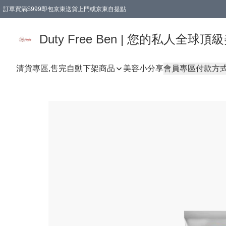
訂單買滿$999即包京東送貨上門或京東自提點
Duty Free Ben | 您的私人全
清貨專區,售完自動下架
商品
美容小分享
會員專區
付款方