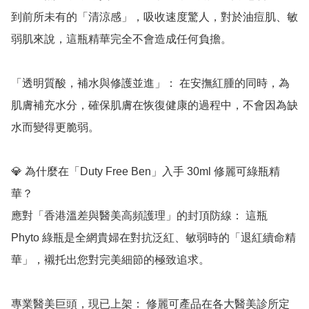
到前所未有的「清涼感」，吸收速度驚人，對於油痘肌、敏
弱肌來說，這瓶精華完全不會造成任何負擔。

「透明質酸，補水與修護並進」： 在安撫紅腫的同時，為
肌膚補充水分，確保肌膚在恢復健康的過程中，不會因為缺
水而變得更脆弱。

💎 為什麼在「Duty Free Ben」入手 30ml 修麗可綠瓶精
華？

應對「香港溫差與醫美高頻護理」的封頂防線： 這瓶 
Phyto 綠瓶是全網貴婦在對抗泛紅、敏弱時的「退紅續命精
華」，襯托出您對完美細節的極致追求。

專業醫美巨頭，現已上架： 修麗可產品在各大醫美診所定