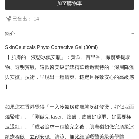
加至購物車
已售出： 14
簡介
−
SkinCeuticals Phyto Corrective Gel (30ml)

【 肌膚的「液態冰鎮安瓶」：黃瓜、百里香、橄欖葉提取
物、透明質酸。這款醫美級舒緩精華透過獨特的「深層降溫
與安撫」技術，呈現出一種清爽、穩定且極致安心的高級感 
】

如果您在香港覺得「一入冷氣房皮膚就泛紅發燙，好似塊面
燒緊咁」、「剛做完 laser、煥膚，皮膚好脆弱、好需要極
速退紅」、「或者追求一種擦完之後，肌膚猶如做完頂級冰
鎮療程般、立刻安穩、清涼、無比細膩嘅醫美級美學體