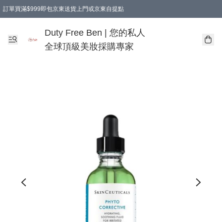
訂單買滿$999即包京東送貨上門或京東自提點
Duty Free Ben | 您的私人
全球頂級美妝採購專家