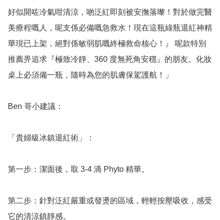
好似開咗冷氣咁清涼，啲泛紅即刻被安撫落嚟！對於做完醫
美療程嘅人，呢支係必備嘅急救水！現在這瓶綠瓶退紅神精
華現已上架，絕對係敏弱肌嘅終極救命核心！』 呢款特別
推薦畀追求『極致冷靜、360 度無死角安穩』的朋友。化妝
桌上必須備一瓶，隨時為您的肌膚保駕護航！」

Ben 哥小建議：

「貴婦級冰鎮退紅術」：

第一步：潔面後，取 3-4 滴 Phyto 精華。

第二步：針對泛紅嚴重或發燙的區域，輕輕按壓吸收，感受
它的清涼鎮靜感。
