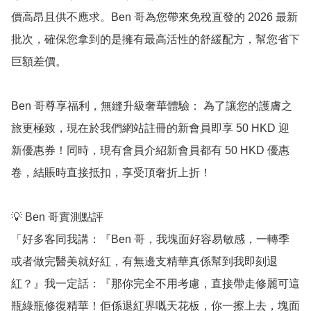
價高昂且供不應求。Ben 哥為您帶來免稅直發的 2026 最新
批次，確保您拿到的是擁有最高活性的舒緩配方，幫您省下
巨額差價。

Ben 哥尊享福利，無縫升級奢華體驗： 為了讓您的護膚之
旅更極致，現在於我們網站註冊的新會員即享 50 HKD 迎
新優惠券！同時，現有會員介紹新會員都有 50 HKD 優惠
卷，結賬時直接抵扣，享受頂奢折上折！

💡 Ben 哥實測點評

「好多客同我講：『Ben 哥，我塊面好容易敏感，一轉季
或者做完醫美就好紅，有無邊支精華真係幫到我即刻退
紅？』我一定話：『那你完全不用考慮，直接帶走修麗可這
瓶綠瓶修復精華！佢係退紅界嘅天花板，你一擦上去，塊面