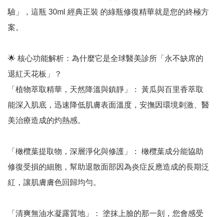
驗」，這瓶 30ml 經典正裝 的綠瓶修復精華就是您的終極方
案。

🌟 核心功能解析：為什麼它是全球醫美診所「永不缺席的
退紅天花板」？

「植物萃取精華，天然降溫與鎮靜」： 黃瓜與百里香萃取
能深入肌底，迅速降低肌膚表面溫度，安撫因環境刺激、醫
美治療造成的灼熱感。

「橄欖葉提取物，深層淨化與修護」： 橄欖葉成分能協助
修復受損的細胞，幫助退散面部因為炎症反應造成的長期泛
紅，讓肌膚膚色回歸均勻。

「清爽無油水凝露質地」： 塗抹上臉的那一刻，您會感受