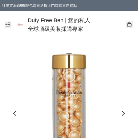
訂單買滿$999即包京東送貨上門或京東自提點
Duty Free Ben | 您的私人
全球頂級美妝採購專家