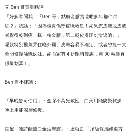
💡 Ben 哥實測點評

「好多客問我：『Ben 哥，點解金膠賣咗咁多年都仲咁
紅？』我話：『因為佢真係乾皮嘅救星！如果您皮膚脫皮或
者覺得乾到痛，搽一粒金膠，第二朝皮膚即刻滑返晒。』 
呢款特別推薦畀住喺外國、皮膚容易不穩定、或者想搵一支
全能修復油嘅姊妹。趁而家有 4 折限時優惠，買 90 粒裝真
係最划算！」

Ben 哥小建議：

「早晚皆可使用」：金膠不具光敏性。白天用能防禦乾燥，
晚上用能深層修復。

搭配「雅詩蘭黛白金活膚露」：這就是 「頂級保濕修復方