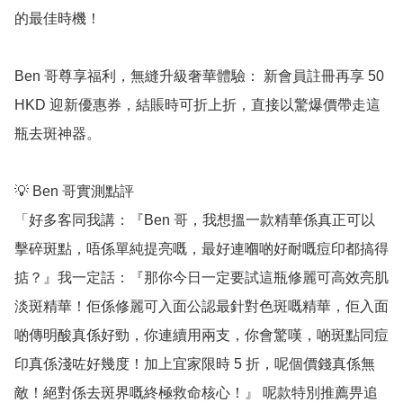
的最佳時機！

Ben 哥尊享福利，無縫升級奢華體驗： 新會員註冊再享 50 
HKD 迎新優惠券，結賬時可折上折，直接以驚爆價帶走這
瓶去斑神器。

💡 Ben 哥實測點評

「好多客同我講：『Ben 哥，我想搵一款精華係真正可以
擊碎斑點，唔係單純提亮嘅，最好連嗰啲好耐嘅痘印都搞得
掂？』我一定話：『那你今日一定要試這瓶修麗可高效亮肌
淡斑精華！佢係修麗可入面公認最針對色斑嘅精華，佢入面
啲傳明酸真係好勁，你連續用兩支，你會驚嘆，啲斑點同痘
印真係淺咗好幾度！加上宜家限時 5 折，呢個價錢真係無
敵！絕對係去斑界嘅終極救命核心！』 呢款特別推薦畀追