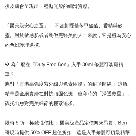
後皮膚會呈現出一種拋光般的細滑質感。

「醫美級安心之選」： 不含對羥基苯甲酸酯、香精與矽
靈。對於敏感肌或者剛做完醫美的人士來說，它是極為安心
的色斑護理選擇。

💎 為什麼在「Duty Free Ben」入手 30ml 修麗可淡斑精
華？

應對「香港高強度紫外線與色素困擾」的封頂防線： 這瓶
精華是全網貴婦在對抗頑固色斑、痘印時的「淨透救星」，
襯托出您對完美細節的極致追求。

限時 5 折，極致性價比： 醫美級產品定價向來昂貴，Ben 
哥現時提供 50% OFF 超值折扣，這是入手修麗可頂級精華