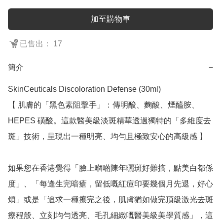
加至購物車
已售出： 17
簡介
−
SkinCeuticals Discoloration Defense (30ml)

【 肌膚的「黑色素阻擊手」：傳明酸、麴酸、煙醯胺、
HEPES 磺酸。這款醫美級淡斑精華透過獨特的「多維度去
斑」技術，呈現出一種明亮、均勻且極致安心的高級感 】

如果您在香港覺得「臉上嗰啲陳年曬斑好難搞，點美白都係
度」、「每逢生完暗瘡，留低嘅紅痘印要幾個月先退，好心
煩」或是「追求一種擦完之後，肌膚猶如做完頂級激光去斑
療程般、立刻均勻透亮、毛孔細緻嘅醫美級美學質感」，這