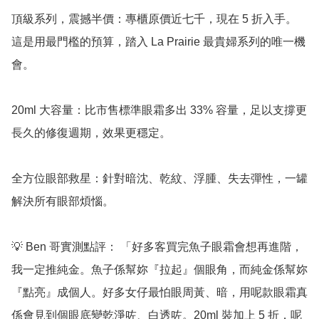
頂級系列，震撼半價：專櫃原價近七千，現在 5 折入手。
這是用最門檻的預算，踏入 La Prairie 最貴婦系列的唯一機
會。

20ml 大容量：比市售標準眼霜多出 33% 容量，足以支撐更
長久的修復週期，效果更穩定。

全方位眼部救星：針對暗沈、乾紋、浮腫、失去彈性，一罐
解決所有眼部煩惱。

💡 Ben 哥實測點評： 「好多客買完魚子眼霜會想再進階，
我一定推純金。魚子係幫妳『拉起』個眼角，而純金係幫妳
『點亮』成個人。好多女仔最怕眼周黃、暗，用呢款眼霜真
係會見到個眼底變乾淨咗、白透咗。20ml 裝加上 5 折，呢