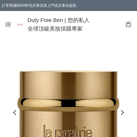
訂單買滿$999即包京東送貨上門或京東自提點
Duty Free Ben | 您的私人
全球頂級美妝採購專家