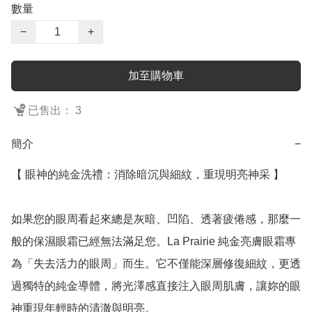
數量
−
+
加至購物車
已售出： 3
簡介
−
【 眼神的純金洗禮：消除暗沉與細紋，重現明亮神采 】

如果您的眼周看起來總是灰暗、凹陷、透著疲倦感，那麼一
般的保濕眼霜已經無法滿足您。La Prairie 純金亮膚眼霜專
為「失去活力的眼周」而生。它不僅能深層修復細紋，更透
過獨特的純金導體，將光澤感直接注入眼周肌膚，讓妳的眼
神重現年輕時的清澈與明亮。
