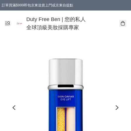
訂單買滿$999即包京東送貨上門或京東自提點
Duty Free Ben | 您的私人
全球頂級美妝採購專家