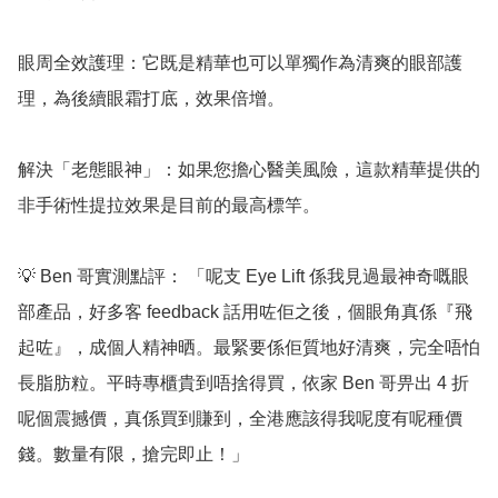
眼周全效護理：它既是精華也可以單獨作為清爽的眼部護
理，為後續眼霜打底，效果倍增。

解決「老態眼神」：如果您擔心醫美風險，這款精華提供的
非手術性提拉效果是目前的最高標竿。

💡 Ben 哥實測點評： 「呢支 Eye Lift 係我見過最神奇嘅眼
部產品，好多客 feedback 話用咗佢之後，個眼角真係『飛
起咗』，成個人精神晒。最緊要係佢質地好清爽，完全唔怕
長脂肪粒。平時專櫃貴到唔捨得買，依家 Ben 哥畀出 4 折
呢個震撼價，真係買到賺到，全港應該得我呢度有呢種價
錢。數量有限，搶完即止！」
