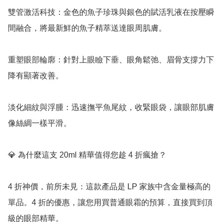
雙管激活科技：金色的魚子珍珠與銀色的賦活乳液在按壓瞬
間融合，將最新鮮的魚子精萃送達眼周肌膚。

重塑眼部輪廓：針對上眼瞼下垂、眼角鬆弛、眉骨支撐力下
降有顯著改善。

淡化細紋與浮腫：迅速撫平魚尾紋，收緊眼袋，讓眼部肌膚
像絲綢一樣平滑。

💎 為什麼這支 20ml 精華值得您趁 4 折瘋搶？

4 折神價，前所未見：這款產品是 LP 家族中含金量極高的
單品。4 折的優惠，讓您用買普通眼霜的預算，直接買到頂
級的眼部精華。
