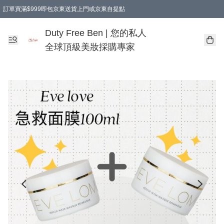
訂單買滿$999即包京東送貨上門或京東自提點
Duty Free Ben | 您的私人
全球頂級美妝採購專家