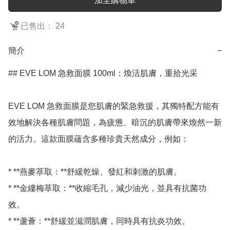
加至購物車
已售出： 24
簡介
−
## EVE LOM 急救面膜 100ml：煥活肌膚，重拾光采

EVE LOM 急救面膜是您肌膚的緊急救援，其獨特配方能有
效地解決各種肌膚問題，為疲憊、暗沉的肌膚帶來煥然一新
的活力。這款面膜蘊含多種珍貴天然成分，例如：

* **燕麥萃取：**舒緩乾燥、發紅和刺激的肌膚。

* **金縷梅萃取：**收縮毛孔，減少油光，並具有抗菌功
效。

* **蘆薈：**舒緩並滋潤肌膚，同時具有抗炎功效。
