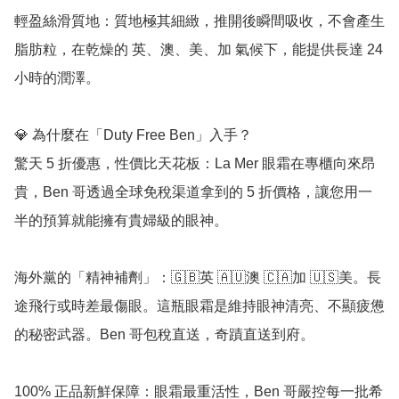
輕盈絲滑質地：質地極其細緻，推開後瞬間吸收，不會產生
脂肪粒，在乾燥的 英、澳、美、加 氣候下，能提供長達 24 
小時的潤澤。

💎 為什麼在「Duty Free Ben」入手？

驚天 5 折優惠，性價比天花板：La Mer 眼霜在專櫃向來昂
貴，Ben 哥透過全球免稅渠道拿到的 5 折價格，讓您用一
半的預算就能擁有貴婦級的眼神。

海外黨的「精神補劑」：🇬🇧英 🇦🇺澳 🇨🇦加 🇺🇸美。長
途飛行或時差最傷眼。這瓶眼霜是維持眼神清亮、不顯疲憊
的秘密武器。Ben 哥包稅直送，奇蹟直送到府。

100% 正品新鮮保障：眼霜最重活性，Ben 哥嚴控每一批希