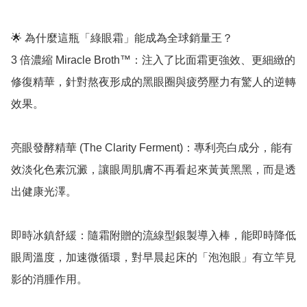
🌟 為什麼這瓶「綠眼霜」能成為全球銷量王？

3 倍濃縮 Miracle Broth™：注入了比面霜更強效、更細緻的
修復精華，針對熬夜形成的黑眼圈與疲勞壓力有驚人的逆轉
效果。

亮眼發酵精華 (The Clarity Ferment)：專利亮白成分，能有
效淡化色素沉澱，讓眼周肌膚不再看起來黃黃黑黑，而是透
出健康光澤。

即時冰鎮舒緩：隨霜附贈的流線型銀製導入棒，能即時降低
眼周溫度，加速微循環，對早晨起床的「泡泡眼」有立竿見
影的消腫作用。
