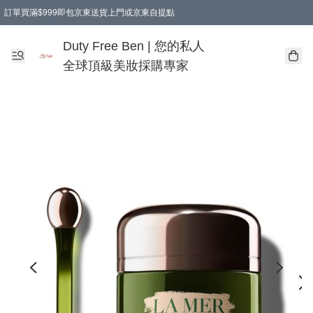
訂單買滿$999即包京東送貨上門或京東自提點
Duty Free Ben | 您的私人
全球頂級美妝採購專家