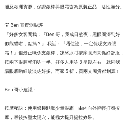
臘及歐洲貨源，保證銀棒與眼霜皆為原裝正品，活性滿分。

💡 Ben 哥實測點評

「好多女客問我：『Ben 哥，我成日熬夜，黑眼圈深到好
似熊貓咁，點搞？』 我話：『唔使諗，一定係呢支綠眼
霜！』佢最正嘅係支銀棒，凍冰冰咁按摩眼周真係好舒服，
按兩下眼腫就消咗一半。好多人用咗 3 星期左右，就同我
講眼底啲細紋淡咗好多。而家 5 折，買兩支囤貨都划算！

Ben 哥小建議：

按摩秘訣：使用銀棒點取少量眼霜，由內向外輕輕打圈按
摩，最後按壓太陽穴，能極大提升提拉效果。
