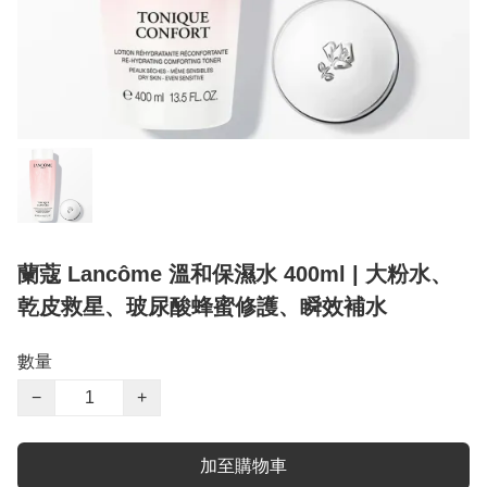
蘭蔻 Lancôme 溫和保濕水 400ml | 大粉水、
乾皮救星、玻尿酸蜂蜜修護、瞬效補水
數量
−
+
加至購物車