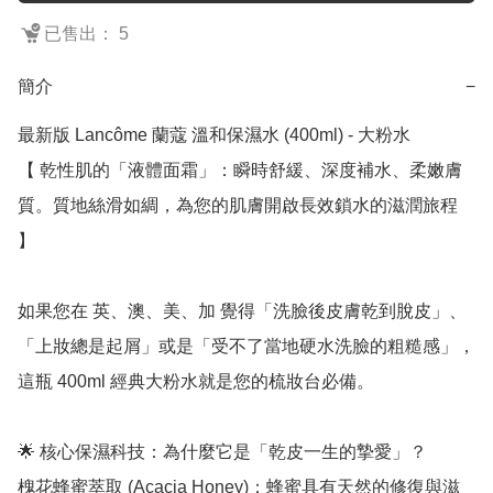
已售出： 5
簡介
−
最新版 Lancôme 蘭蔻 溫和保濕水 (400ml) - 大粉水

【 乾性肌的「液體面霜」：瞬時舒緩、深度補水、柔嫩膚
質。質地絲滑如綢，為您的肌膚開啟長效鎖水的滋潤旅程 
】

如果您在 英、澳、美、加 覺得「洗臉後皮膚乾到脫皮」、
「上妝總是起屑」或是「受不了當地硬水洗臉的粗糙感」，
這瓶 400ml 經典大粉水就是您的梳妝台必備。

🌟 核心保濕科技：為什麼它是「乾皮一生的摯愛」？

槐花蜂蜜萃取 (Acacia Honey)：蜂蜜具有天然的修復與滋