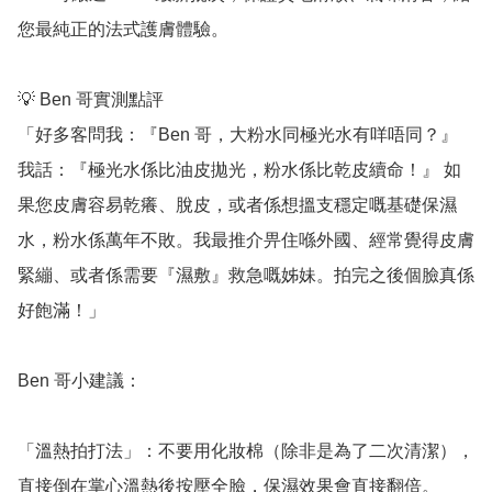
您最純正的法式護膚體驗。

💡 Ben 哥實測點評

「好多客問我：『Ben 哥，大粉水同極光水有咩唔同？』
我話：『極光水係比油皮拋光，粉水係比乾皮續命！』 如
果您皮膚容易乾癢、脫皮，或者係想搵支穩定嘅基礎保濕
水，粉水係萬年不敗。我最推介畀住喺外國、經常覺得皮膚
緊繃、或者係需要『濕敷』救急嘅姊妹。拍完之後個臉真係
好飽滿！」

Ben 哥小建議：

「溫熱拍打法」：不要用化妝棉（除非是為了二次清潔），
直接倒在掌心溫熱後按壓全臉，保濕效果會直接翻倍。
