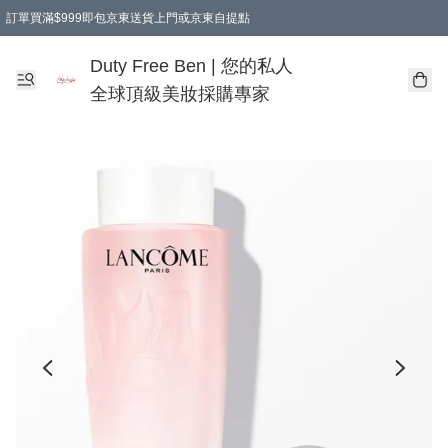
訂單買滿$999即包京東送貨上門或京東自提點
Duty Free Ben | 您的私人
全球頂級美妝採購專家