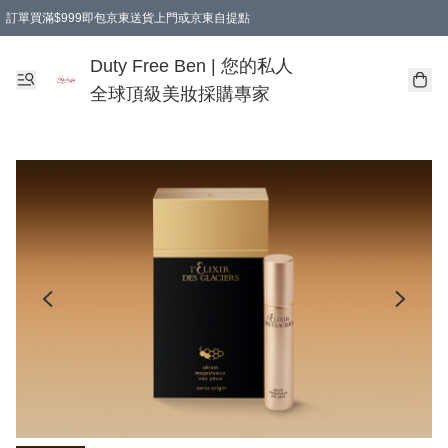
訂單買滿$999即包京東送貨上門或京東自提點
Duty Free Ben | 您的私人
全球頂級美妝採購專家