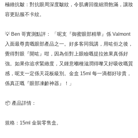
極緻抗皺：對抗眼周深度皺紋，令肌膚回復細滑飽滿，讓妝
容更貼服不卡紋。

💡 Ben 哥實測點評： 「呢支『御蜜眼部精華』係 Valmont 
入面最尊貴嘅眼部產品之一。好多客同我講，用咗佢之後，
覺得對眼『開咗』咁，因為佢對上眼瞼嘅提拉效果真係好
強。如果你追求緊緻度，又鍾意嗰種滋潤得嚟又好吸收嘅質
感，呢支一定係天花板級別。金盒 15ml 每一滴都好珍貴，
係真正嘅『眼部凍齡神器』！」

📦 產品詳情：

規格：15ml 金裝零售盒。
