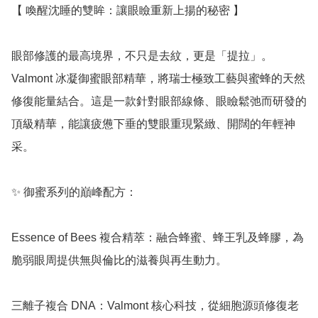
【 喚醒沈睡的雙眸：讓眼瞼重新上揚的秘密 】

眼部修護的最高境界，不只是去紋，更是「提拉」。
Valmont 冰凝御蜜眼部精華，將瑞士極致工藝與蜜蜂的天然
修復能量結合。這是一款針對眼部線條、眼瞼鬆弛而研發的
頂級精華，能讓疲憊下垂的雙眼重現緊緻、開闊的年輕神
采。

✨ 御蜜系列的巔峰配方：

Essence of Bees 複合精萃：融合蜂蜜、蜂王乳及蜂膠，為
脆弱眼周提供無與倫比的滋養與再生動力。

三離子複合 DNA：Valmont 核心科技，從細胞源頭修復老