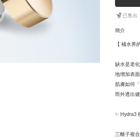
已售出：
簡介
【 補水界
缺水是老化得
地增加表面
肌膚如何「
而外透出健
✨ Hydra
三離子複合