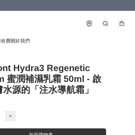
與收費
關於我們
nt Hydra3 Regenetic
m 蜜潤補濕乳霜 50ml - 啟
膚水源的「注水導航霜」
+
加至購物車