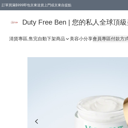
訂單買滿$999即包京東送貨上門或京東自提點
Duty Free Ben | 您的私人全
清貨專區,售完自動下架
商品
美容小分享
會員專區
付款方