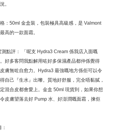
況。

：50ml 金盒裝，包裝極具高級感，是 Valmont 
最高的一款面霜。

哥實測點評： 「呢支 Hydra3 Cream 係我店入面嘅
。好多客問我點解用咗好多保濕產品都仲係覺得
皮膚無咗自愈力。Hydra3 最強嘅地方係佢可以令
得自己『生水』出嚟。質地好舒服，完全唔黏膩，
定混合皮都會愛上。金盒 50ml 現貨到，如果你想
令皮膚望落去好 Pump 水、好澎潤嘅面霜，揀佢
：
