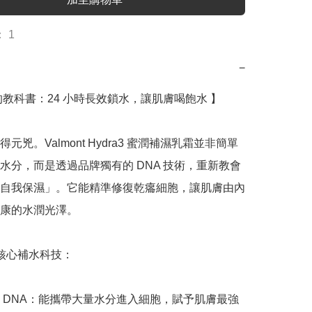
 1
−
的教科書：24 小時長效鎖水，讓肌膚喝飽水 】

元兇。Valmont Hydra3 蜜潤補濕乳霜並非簡單
水分，而是透過品牌獨有的 DNA 技術，重新教會
自我保濕」。它能精準修復乾癟細胞，讓肌膚由內
康的水潤光澤。

3 核心補水科技：

 DNA：能攜帶大量水分進入細胞，賦予肌膚最強