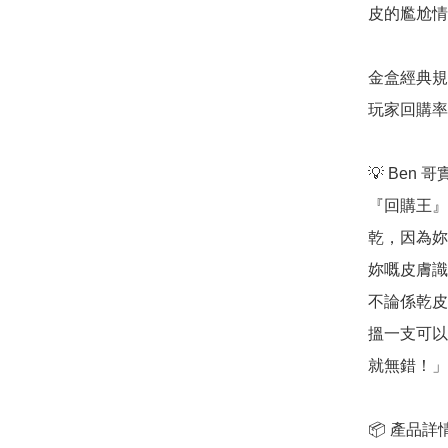
皮的尷尬情
金盒經典規格
玩家回購率
💡 Ben 
『回購王』
乾，因為妳
妳嘅皮膚識
不論係乾皮
搵一支可以
就無錯！」

📦 產品詳情