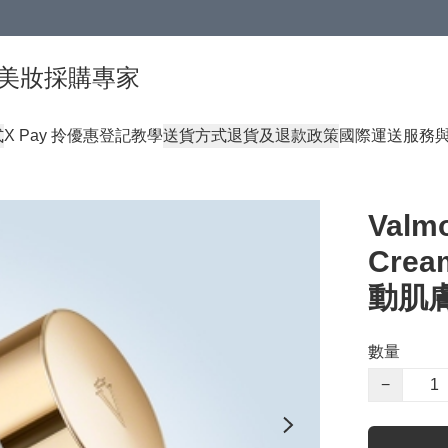
球頂級美妝採購專家
式
X Pay 拎優惠登記教學
送貨方式
退貨及退款政策
國際運送服務
Valmo
Crea
動肌
數量
−