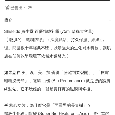
已售出： 25
簡介
−
Shiseido 資生堂 百優精純乳霜 (75ml 珍稀大容量)

【 乾肌的「滋潤防線」：深度賦活、持久保濕、細緻肌
理。問世數十年經典不墜，以最強大的生化補水科技，讓肌
膚在任何乾旱環境下依然水嫩發光 】

如果您在 英、澳、美、加 覺得「臉乾到要裂開」、「皮膚
粗糙沒光澤」，這罐 百優 (Bio-Performance) 就是您的護膚
終點站。它不玩虛的，就是實打實的滋潤與修復。

🌟 核心功效：為什麼它是「面霜界的長青樹」？

超級生化透明質酸 (Super Bio-Hyaluronic Acid)：資生堂的