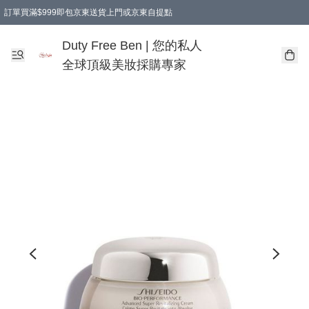
訂單買滿$999即包京東送貨上門或京東自提點
Duty Free Ben | 您的私人
全球頂級美妝採購專家