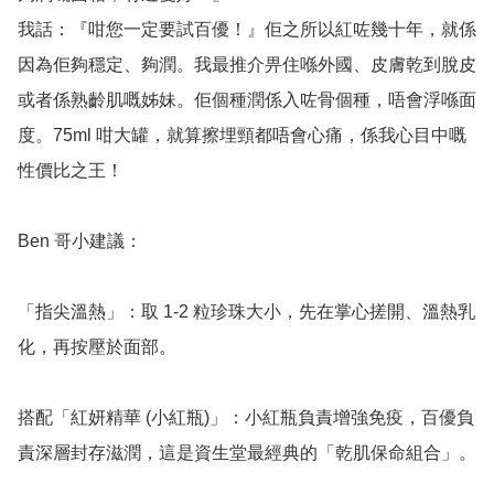
我話：『咁您一定要試百優！』佢之所以紅咗幾十年，就係
因為佢夠穩定、夠潤。我最推介畀住喺外國、皮膚乾到脫皮
或者係熟齡肌嘅姊妹。佢個種潤係入咗骨個種，唔會浮喺面
度。75ml 咁大罐，就算擦埋頸都唔會心痛，係我心目中嘅
性價比之王！

Ben 哥小建議：

「指尖溫熱」：取 1-2 粒珍珠大小，先在掌心搓開、溫熱乳
化，再按壓於面部。

搭配「紅妍精華 (小紅瓶)」：小紅瓶負責增強免疫，百優負
責深層封存滋潤，這是資生堂最經典的「乾肌保命組合」。
