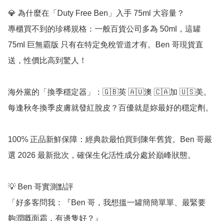
💎 為什麼在「Duty Free Ben」入手 75ml 大容量？

專櫃買不到的珍稀規格：一般百貨公司多為 50ml，這罐 
75ml 巨無霸版 只有在特定免稅管道才有。Ben 哥現貨直
送，性價比高到驚人！

海外黨的「換季穩定器」：🇬🇧英 🇦🇺澳 🇨🇦加 🇺🇸美。
每逢秋冬換季皮膚就發紅脫皮？百優就是妳最好的穩定劑。

100% 正品新鮮保障：經典款最怕買到陳年舊貨。Ben 哥嚴
選 2026 最新批次，確保生化活性成分處於巔峰狀態。

💡 Ben 哥實測點評

「好多客問我：『Ben 哥，我想搵一罐簡簡單單、最緊要
夠潤嘅面霜，有邊隻好？』
