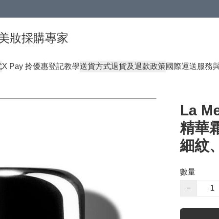
球頂級美妝採購專家
式
X Pay 拎優惠登記教學
送貨方式
退貨及退款政策
國際運送服務
La 
精華霜
細紋
數量
−