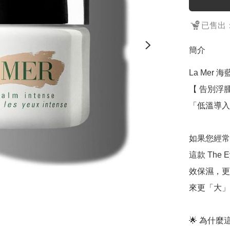
已售出：
簡介
La Mer 
【 告別浮
「低溫導入
如果您經常
這款 The 
效保濕，更
來更「大」
🌟 為什