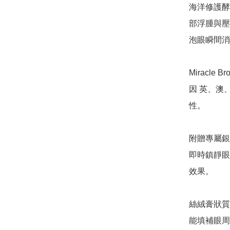
海洋修護酵素 
部浮腫與壓
泡眼瞬間消
Miracl
因 英、澳
性。

附贈專屬銀
即時鎮靜眼
效果。

絲絨膏狀質
能填補眼周