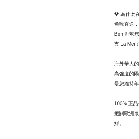
💎 為什麼在
免稅直送，
Ben 哥
支 La Mer
海外華人的「
高強度的陽光
是您維持年
100% 
把關歐洲最
鮮。
