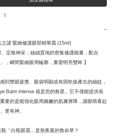
 6
−
海藍之謎 緊緻修護眼部精華霜 (15ml)

腫、定格神采：絲絨質地的密集修護能量，配合
」，瞬間緊緻眼周輪廓，重塑明亮雙眸 】

感到雙眼疲憊、眼袋明顯或有因乾燥產生的細紋，
Eye Balm Intense 就是您的救星。它不僅能提供長
重要的是能強化眼周嬌嫩的肌膚屏障，讓眼睛看起
、更有神。

麼這瓶「白瓶眼霜」是熬夜黨的救命草？
