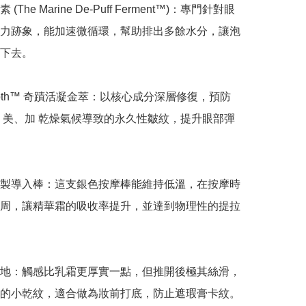
(The Marine De-Puff Ferment™)：專門針對眼
力跡象，能加速微循環，幫助排出多餘水分，讓泡
下去。

e Broth™ 奇蹟活凝金萃：以核心成分深層修復，預防
、美、加 乾燥氣候導致的永久性皺紋，提升眼部彈
製導入棒：這支銀色按摩棒能維持低溫，在按摩時
周，讓精華霜的吸收率提升，並達到物理性的提拉
地：觸感比乳霜更厚實一點，但推開後極其絲滑，
的小乾紋，適合做為妝前打底，防止遮瑕膏卡紋。
