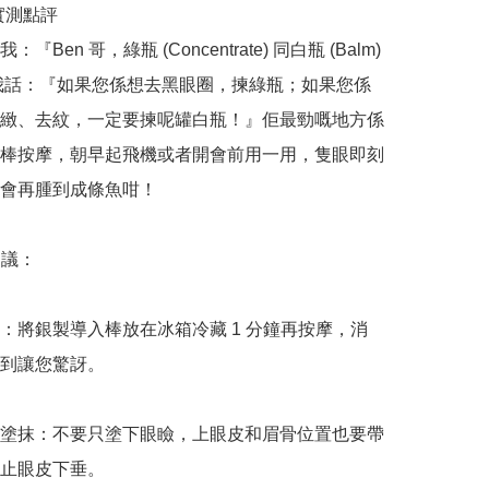
哥實測點評

『Ben 哥，綠瓶 (Concentrate) 同白瓶 (Balm) 
我話：『如果您係想去黑眼圈，揀綠瓶；如果您係
緻、去紋，一定要揀呢罐白瓶！』佢最勁嘅地方係
棒按摩，朝早起飛機或者開會前用一用，隻眼即刻
會再腫到成條魚咁！

議：

：將銀製導入棒放在冰箱冷藏 1 分鐘再按摩，消
到讓您驚訝。

塗抹：不要只塗下眼瞼，上眼皮和眉骨位置也要帶
止眼皮下垂。
