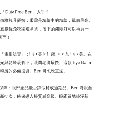
「Duty Free Ben」入手？

價格極具優勢：眼霜是精華中的精華，單價最高。
幫您直接從免稅渠道拿貨，省下的錢剛好可以再買一
 潔面！

電眼法寶」：🇬🇧英 🇦🇺澳 🇨🇦加 🇺🇸美。在
與乾燥暖氣下，眼周老得最快。這款 Eye Balm 
輕感的必備投資。Ben 哥包稅直送。

正品保障：眼部產品最忌諱假貨或過期品。Ben 哥親自
新批次，確保導入棒質感高級、眼霜質地純淨新