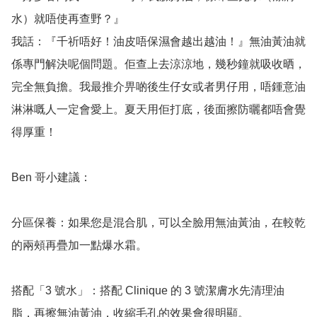
水）就唔使再查野？』

我話：『千祈唔好！油皮唔保濕會越出越油！』無油黃油就
係專門解決呢個問題。佢查上去涼涼地，幾秒鐘就吸收晒，
完全無負擔。我最推介畀啲後生仔女或者男仔用，唔鍾意油
淋淋嘅人一定會愛上。夏天用佢打底，後面擦防曬都唔會覺
得厚重！

Ben 哥小建議：

分區保養：如果您是混合肌，可以全臉用無油黃油，在較乾
的兩頰再疊加一點爆水霜。

搭配「3 號水」：搭配 Clinique 的 3 號潔膚水先清理油
脂，再擦無油黃油，收縮毛孔的效果會很明顯。
