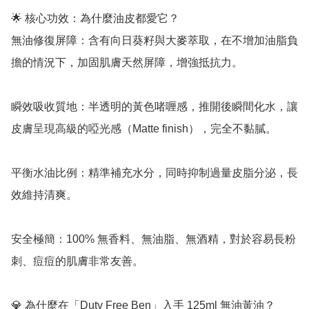
🌟 核心功效：為什麼油皮都愛它？

無油修復屏障：含有向日葵籽與大麥萃取，在不增加油脂負
擔的情況下，加固肌膚天然屏障，增強抵抗力。

瞬效吸收質地：半透明的黃色啫喱感，推開後瞬間化水，讓
皮膚呈現高級的啞光感（Matte finish），完全不黏膩。

平衡水油比例：精準補充水分，同時抑制過量皮脂分泌，長
效維持清爽。

安全極簡：100% 無香料、無油脂、無酒精，對於容易長粉
刺、痘痘的肌膚非常友善。

💎 為什麼在「Duty Free Ben」入手 125ml 無油黃油？
