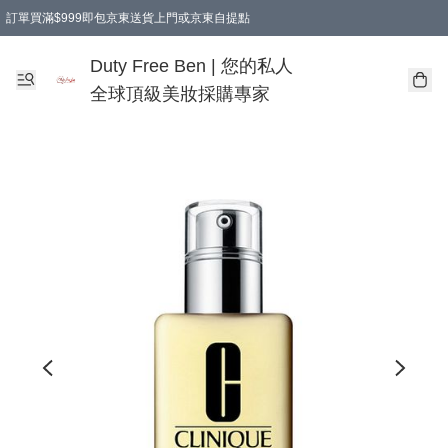
訂單買滿$999即包京東送貨上門或京東自提點
Duty Free Ben | 您的私人
全球頂級美妝採購專家