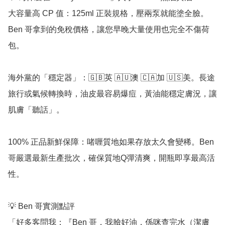
大容量高 CP 值：125ml 正裝規格，壓兩泵就能塗全臉。
Ben 哥拿到的免稅價格，讓您早晚大量使用也完全不傷荷
包。

海外黨的「穩定器」：🇬🇧英 🇦🇺澳 🇨🇦加 🇺🇸美。長途
旅行或氣候轉換時，油皮最容易爆痘，黃油能穩定膚況，讓
肌膚「聽話」。

100% 正品新鮮保障：啫喱質地如果存放太久會變稀。Ben 
哥嚴選最新生產批次，確保質地Q彈清爽，開瓶即享最高活
性。

💡 Ben 哥實測點評

「好多客問我：『Ben 哥，我臉好油，係咪查完水（潔膚