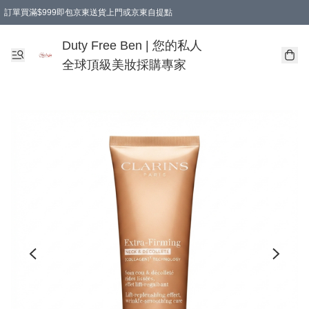
訂單買滿$999即包京東送貨上門或京東自提點
Duty Free Ben | 您的私人
全球頂級美妝採購專家