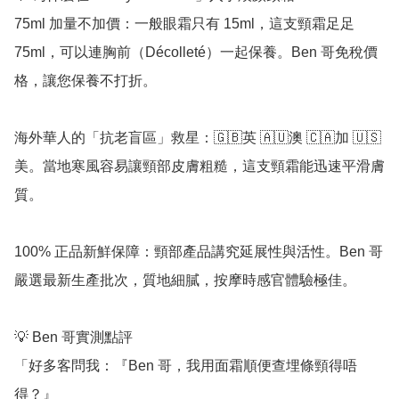
75ml 加量不加價：一般眼霜只有 15ml，這支頸霜足足 
75ml，可以連胸前（Décolleté）一起保養。Ben 哥免稅價
格，讓您保養不打折。

海外華人的「抗老盲區」救星：🇬🇧英 🇦🇺澳 🇨🇦加 🇺🇸
美。當地寒風容易讓頸部皮膚粗糙，這支頸霜能迅速平滑膚
質。

100% 正品新鮮保障：頸部產品講究延展性與活性。Ben 哥
嚴選最新生產批次，質地細膩，按摩時感官體驗極佳。

💡 Ben 哥實測點評

「好多客問我：『Ben 哥，我用面霜順便查埋條頸得唔
得？』
