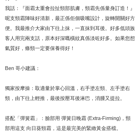
我話：『面霜太重會拉扯頸部肌膚，頸霜先係量身訂造！』
呢支頸霜陣味好清新，最正係佢個吸嘴設計，旋轉開關好方
便。我最推介大家由下往上抹，一直抹到耳後。好多低頭族
客人用完兩支話，原本好深嘅橫紋真係淡咗好多。如果您想
氣質好，條頸一定要保養得好！

Ben 哥小建議：

獨家按摩操：取適量於掌心回溫，右手塗左頸、左手塗右
頸，由下往上輕推，最後按壓耳後淋巴，消腫又提拉。

搭配「彈簧霜」：臉部用 彈簧日晚霜 (Extra-Firming)，頸
部用這支 向日葵頸霜，這是最完美的緊緻黃金搭檔。
