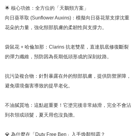
🌟 核心功效：全方位的「天鵝頸方案」

向日葵萃取 (Sunflower Auxins)：模擬向日葵花莖支撐沈重
花朵的力量，強化頸部肌膚的柔韌性與支撐力。

袋鼠花 + 哈倫加那：Clarins 抗老雙星，直達肌底修復斷裂
的彈力纖維，預防因為長期低頭形成的深刻紋路。

抗污染複合物：針對暴露在外的頸部肌膚，提供防禦屏障，
避免環境傷害導致的提早老化。

不油膩質地：這點超重要！它塗完後非常絲滑，完全不會沾
到衣領或頭髮，夏天用也沒負擔。

💎 為什麼在「Duty Free Ben」入手煥顏頸霜？
