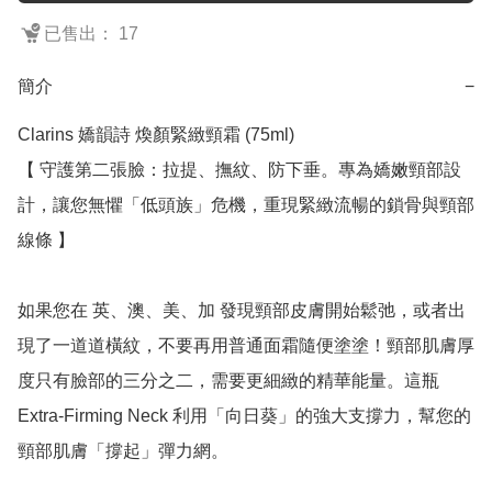
已售出： 17
簡介
−
Clarins 嬌韻詩 煥顏緊緻頸霜 (75ml)

【 守護第二張臉：拉提、撫紋、防下垂。專為嬌嫩頸部設
計，讓您無懼「低頭族」危機，重現緊緻流暢的鎖骨與頸部
線條 】

如果您在 英、澳、美、加 發現頸部皮膚開始鬆弛，或者出
現了一道道橫紋，不要再用普通面霜隨便塗塗！頸部肌膚厚
度只有臉部的三分之二，需要更細緻的精華能量。這瓶 
Extra-Firming Neck 利用「向日葵」的強大支撐力，幫您的
頸部肌膚「撐起」彈力網。
