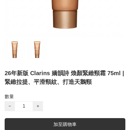
26年新版 Clarins 嬌韻詩 煥顏緊緻頸霜 75ml |
緊緻拉提、平滑頸紋、打造天鵝頸
數量
−
+
加至購物車