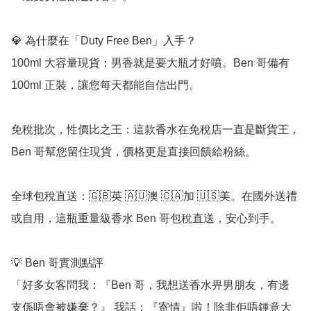
💎 為什麼在「Duty Free Ben」入手？

100ml 大容量現貨：男香就是要大瓶才好噴。Ben 哥備有 
100ml 正裝，讓您每天都能自信出門。

免稅批次，性價比之王：這款香水在免稅店一直是斷貨王，
Ben 哥幫您留住現貨，價格更是直接回饋給粉絲。

全球包稅直送：🇬🇧英 🇦🇺澳 🇨🇦加 🇺🇸美。在國外送禮
或自用，這瓶重量級香水 Ben 哥包稅直送，安心到手。

💡 Ben 哥實測點評

「好多女客問我：『Ben 哥，我想送香水畀男朋友，有邊
支係唔會被嫌棄？』 我話：『寄情』啦！除非佢唔鍾意大