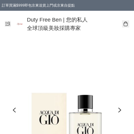
訂單買滿$999即包京東送貨上門或京東自提點
Duty Free Ben | 您的私人
全球頂級美妝採購專家