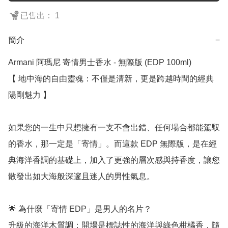
已售出： 1
簡介
−
Armani 阿瑪尼 寄情男士香水 - 無際版 (EDP 100ml)

【 地中海的自由靈魂：不僅是清新，更是跨越時間的經典
陽剛魅力 】

如果您的一生中只想擁有一支不會出錯、任何場合都能駕馭
的香水，那一定是「寄情」。而這款 EDP 無際版，是在經
典海洋香調的基礎上，加入了更強的層次感與持香度，讓您
散發出如大海般深邃且迷人的男性氣息。

🌟 為什麼「寄情 EDP」是男人的名片？

升級的海洋木質調：開場是標誌性的海洋與綠色柑橘香，隨