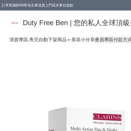
訂單買滿$999即包京東送貨上門或京東自提點
Duty Free Ben | 您的私人全
清貨專區,售完自動下架
商品
美容小分享
會員專區
付款方