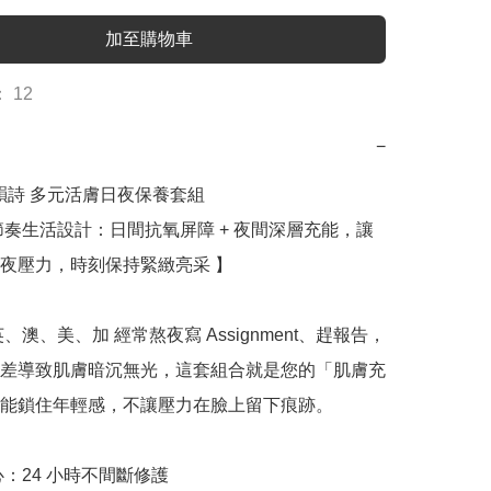
加至購物車
 12
−
s 嬌韻詩 多元活膚日夜保養套組

節奏生活設計：日間抗氧屏障 + 夜間深層充能，讓
夜壓力，時刻保持緊緻亮采 】

、澳、美、加 經常熬夜寫 Assignment、趕報告，
差導致肌膚暗沉無光，這套組合就是您的「肌膚充
能鎖住年輕感，不讓壓力在臉上留下痕跡。

心：24 小時不間斷修護
