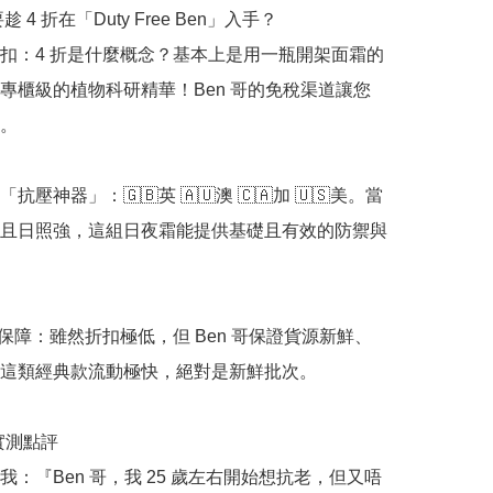
趁 4 折在「Duty Free Ben」入手？

扣：4 折是什麼概念？基本上是用一瓶開架面霜的
專櫃級的植物科研精華！Ben 哥的免稅渠道讓您
。

抗壓神器」：🇬🇧英 🇦🇺澳 🇨🇦加 🇺🇸美。當
且日照強，這組日夜霜能提供基礎且有效的防禦與
正品保障：雖然折扣極低，但 Ben 哥保證貨源新鮮、
這類經典款流動極快，絕對是新鮮批次。

哥實測點評

我：『Ben 哥，我 25 歲左右開始想抗老，但又唔