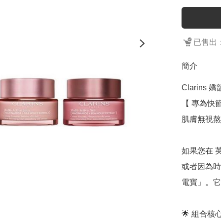
已售出：
簡介
Clarin
【 專為快
肌膚無視熬
如果您在 英
或者因為時
電寶」。它
🌟 組合核