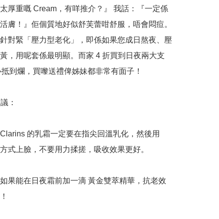
太厚重嘅 Cream，有咩推介？』 我話：『一定係
活膚！』佢個質地好似舒芙蕾咁舒服，唔會悶痘。
針對緊「壓力型老化」，即係如果您成日熬夜、壓
黃，用呢套係最明顯。而家 4 折買到日夜兩大支 
真心抵到爛，買嚟送禮俾姊妹都非常有面子！

議：

Clarins 的乳霜一定要在指尖回溫乳化，然後用
方式上臉，不要用力揉搓，吸收效果更好。

如果能在日夜霜前加一滴 黃金雙萃精華，抗老效
！
