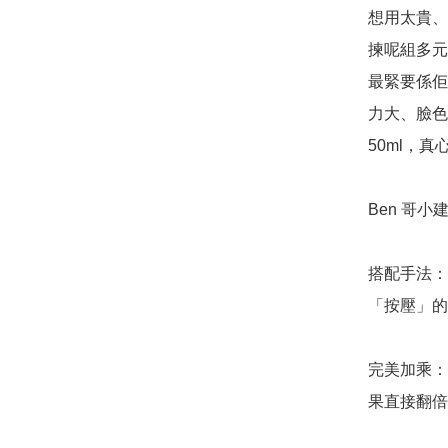
想用太貴、
揀呢組多元
最緊要係佢
力大、臉色
50ml，
Ben 哥小建
搭配手法：
「按壓」的
完美加乘：
果直接翻倍