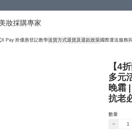
球頂級美妝採購專家
式
X Pay 拎優惠登記教學
送貨方式
退貨及退款政策
國際運送服務
【4折
多元活
晚霜 
抗老
數量
−