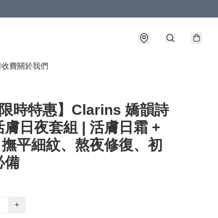
與收費
關於我們
限時特惠】Clarins 嬌韻詩
膚日夜套組 | 活膚日霜 +
| 撫平細紋、熬夜修復、初
必備
+