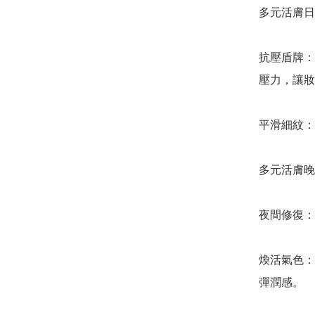
多元活膚日霜 (M
抗壓盾牌：
壓力，讓妝
平滑細紋：
多元活膚晚霜 (M
夜間修復：
煥活氣色：
彈潤感。
