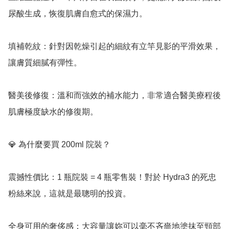
尿酸生成，恢復肌膚自愈式的保濕力。

填補乾紋：針對因乾燥引起的細紋有立竿見影的平滑效果，
讓膚質細膩有彈性。

醫美後修復：溫和而強效的補水能力，非常適合醫美療程後
肌膚極度缺水的修復期。

💎 為什麼要買 200ml 院裝？

震撼性價比：1 瓶院裝 = 4 瓶零售裝！對於 Hydra3 的死忠
粉絲來說，這就是最聰明的投資。

全身可用的奢侈感：大容量讓妳可以毫不吝嗇地塗抹至頸部