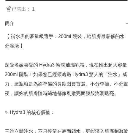
已售出： 1
簡介
−
【 補水界的豪量級選手：200ml 院裝，給肌膚最奢侈的水
分灌溉 】

深受名媛喜愛的 Hydra3 蜜潤補濕乳霜，現在推出超大容量 
200ml 院裝！如果您已經領略過 Hydra3 驚人的「注水」威
力，這瓶就是為妳準備的長期囤貨首選。不分季節、不分晝
夜，讓妳的肌膚隨時隨地都像剛敷完面膜般澎潤透亮。

✨ Hydra3 的核心價值：

三維立體注水：不只停留在表面鎖水，更能深入肌底刺激玻