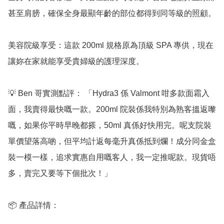
甚至肩膀，確保全身最顯年齡的部位都得到同等級的照顧。

美容院級享受：這款 200ml 規格原為頂級 SPA 專供，現在
讓妳在家就能享受貴婦級的護理深度。

💡 Ben 哥實測點評： 「Hydra3 係 Valmont 咁多款面霜入
面，我賣得最快嘅一款。200ml 院裝係我特別為熟客搵返嚟
嘅，如果你平時早晚都搽，50ml 真係好快用完。呢支院裝
單價望落高啲，但平均計返每毫升真係抵到爛！成分同金盒
裝一模一樣，追求實惠自用嘅客人，我一定推呢款。現貨唔
多，賣完又要等下個批次！」

📦 產品詳情：
