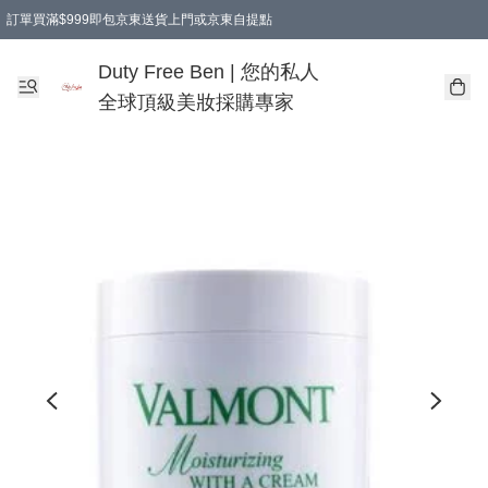
訂單買滿$999即包京東送貨上門或京東自提點
Duty Free Ben | 您的私人
全球頂級美妝採購專家