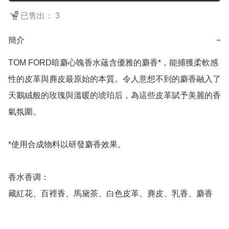
已售出： 3
簡介
−
TOM FORD暗麝心魄香水蘊含優雅的麝香*，能捕獲柔軟感
性的皮革與麂皮最原始的本質。令人意想不到的麝香融入了
天鵝絨般的玫瑰與溫暖的琥珀后，為這些皮革賦予美麗的香
氣氛圍。

*使用合成物料以研發麝香效果。

香水香调：

藏紅花、百裡香、馬黛茶、白色皮革、麂皮、乳香、麝香
