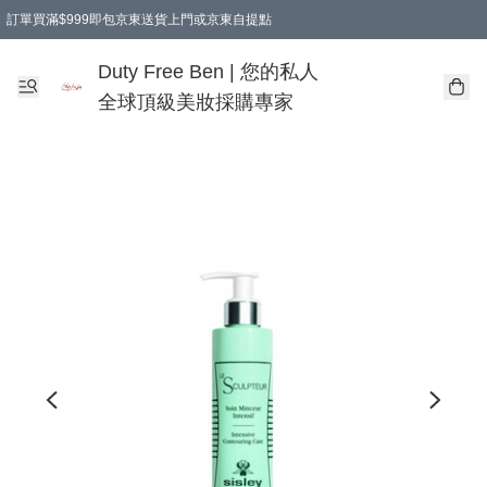
訂單買滿$999即包京東送貨上門或京東自提點
Duty Free Ben | 您的私人
全球頂級美妝採購專家