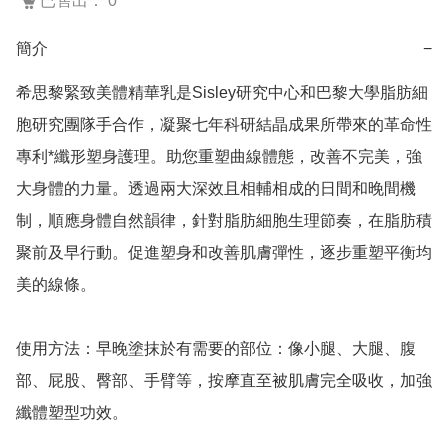
已售出： 0
簡介
−
希思黎緊致美體精華乳是Sisley研究中心和巴黎大學脂肪細
胞研究團隊手合作，凝聚七年科研結晶成果所帶來的革命性
專利*纖形塑身護理。助您重塑曲線體態，改善不完美，強
大身體的力量。透過兩大深效且相輔相成的日間和晚間機
制，順應身體自然韻律，針對脂肪細胞生理節奏，在脂肪積
聚前及早行動。促進塑身和改善肌膚彈性，逐步重塑平衡均
美的線條。

使用方法：早晚塗抹於有需要的部位：像小腿、大腿、腹
部、屁股、臀部、手臂等，按摩直至被肌膚完全吸收，加強
纖體塑型功效。