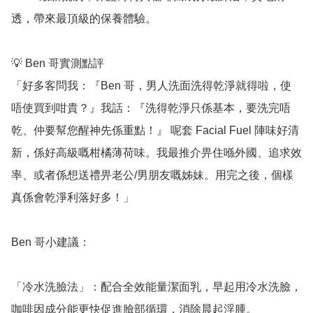
透，帶來最頂級的保養體驗。

💡 Ben 哥實測點評

「好多客問我：『Ben 哥，男人洗面洗得乾淨就得啦，使
唔使買到咁貴？』我話：『洗得乾淨只係基本，要洗完唔
乾、仲要幫您醒神先係重點！』 呢套 Facial Fuel 陣味好清
新，係好高級嘅柑橘薄荷味。我最推介畀住喺外國、追求效
率、或者係想送禮畀老公/男朋友嘅姊妹。用完之後，個樣
真係會乾淨利落好多！」

Ben 哥小建議：

「冷水洗臉法」：配合全效能量潔面乳，早起用冷水洗臉，
咖啡因成分能更快促進臉部循環，消除晨起浮腫。
