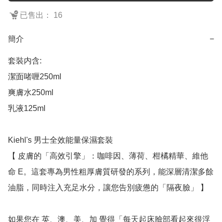
已售出： 16
簡介
−
套裝内含:

潔面啫喱250ml

爽膚水250ml

乳液125ml

Kiehl's 男士全效能量保濕套裝

【 皮膚的「高效引擎」：咖啡因、薄荷、柑橘精華、維他
命 E。這套專為男性粗厚膚質研發的系列，能深層清潔多餘
油脂，同時注入充足水分，讓您告別疲憊的「隔夜臉」 】

如果您在 英、澳、美、加 覺得「每天起床臉部看起來很浮