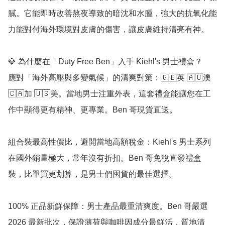
膩。它能即時改善熬夜導致的暗沈和水腫，強大的抗氧化能
力能對付海外環境對皮膚的傷害，讓皮膚維持清亮有神。

💎 為什麼在「Duty Free Ben」入手 Kiehl's 男士禮盒？

應對「海外高壓與多變氣候」的清爽對策：🇬🇧英 🇦🇺澳 
🇨🇦加 🇺🇸美。當地男士注重外表，這套禮盒能讓您在工
作中顯得更有精神、更專業。Ben 哥現貨直送。

組合裝最高性價比，避開當地高額稅金：Kiehl's 男士系列
在國外銷量極大，常年沒有折扣。Ben 哥免稅直發禮盒
裝，比單買更划算，是男士們囤貨的最佳選擇。

100% 正品新鮮保障：男士產品最重清爽度。Ben 哥嚴選 
2026 最新批次，保證薄荷與咖啡因成分最鮮活，質地清