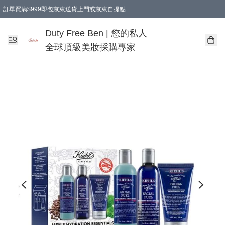
訂單買滿$999即包京東送貨上門或京東自提點
Duty Free Ben | 您的私人
全球頂級美妝採購專家