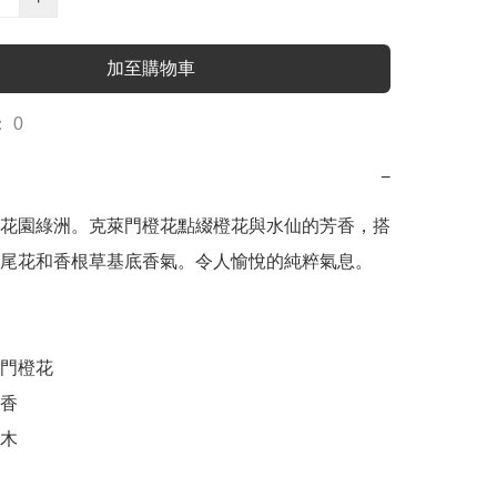
加至購物車
 0
−
花園綠洲。克萊門橙花點綴橙花與水仙的芳香，搭
尾花和香根草基底香氣。令人愉悅的純粹氣息。

門橙花

香

木
