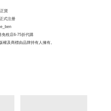
正貨

正式注册

ee_ben

港免稅店6-75折代購

品版權及商標由品牌持有人擁有。