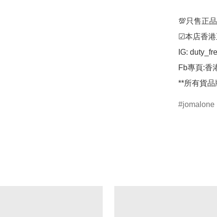
💯只售正品
☑︎本店香港
IG: duty_fr
Fb專頁:香
**所有貨
jomalone