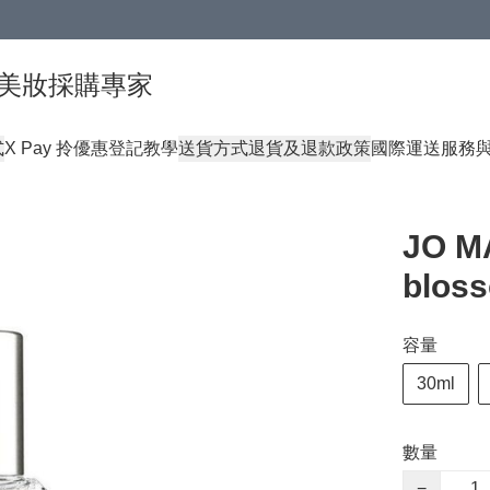
球頂級美妝採購專家
式
X Pay 拎優惠登記教學
送貨方式
退貨及退款政策
國際運送服務
JO M
blos
容量
30ml
數量
−