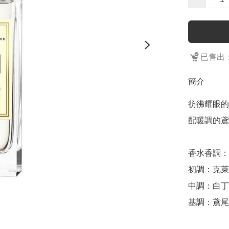
已售出：
簡介
彷彿耀眼的
配暖調的鳶
香水香調：

初調：克萊
中調：白丁
基調：鳶尾