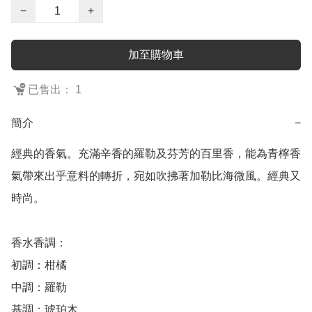
−
+
加至購物車
已售出： 1
簡介
−
經典的香氣。充滿辛香的羅勒及芬芳的百里香，能為青檸香
氣帶來出乎意料的轉折，宛如吹拂著加勒比海微風。經典又
時尚。

香水香調：

初調：柑橘

中調：羅勒

基調：琥珀木
