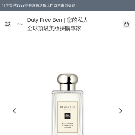
訂單買滿$999即包京東送貨上門或京東自提點
Duty Free Ben | 您的私人
全球頂級美妝採購專家