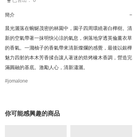
已售出： 0
簡介
−
晨光灑落在蜿蜒茂密的林園中，園子四周環繞著白樺樹。清
新的空氣帶著一抹明快沁涼的氣息，俐落地穿透英倫薰衣草
的香氣。一濺柚子的香氣帶來清新燦爛的感覺，最後以銀樺
魅力四射的本木芳香揉合讓人著迷的焙烤橡木香調，營造完
jomalone
你可能感興趣的商品