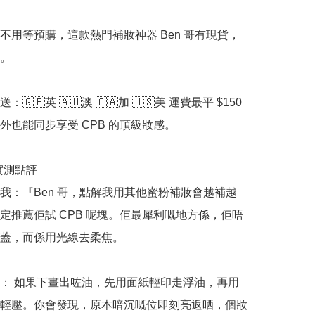
不用等預購，這款熱門補妝神器 Ben 哥有現貨，
。

🇬🇧英 🇦🇺澳 🇨🇦加 🇺🇸美 運費最平 $150 
外也能同步享受 CPB 的頂級妝感。

哥實測點評

我：『Ben 哥，點解我用其他蜜粉補妝會越補越
定推薦佢試 CPB 呢塊。佢最犀利嘅地方係，佢唔
蓋，而係用光線去柔焦。

： 如果下晝出咗油，先用面紙輕印走浮油，再用
輕壓。你會發現，原本暗沉嘅位即刻亮返晒，個妝