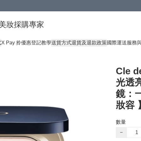
球頂級美妝採購專家
式
X Pay 拎優惠登記教學
送貨方式
退貨及退款政策
國際運送服務
Cle d
光透亮
鏡：
妝容 
數量
−