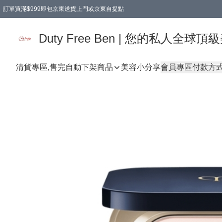
訂單買滿$999即包京東送貨上門或京東自提點
Duty Free Ben | 您的私人全
清貨專區,售完自動下架
商品
美容小分享
會員專區
付款方