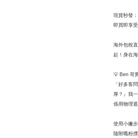
現貨秒發：
即買即享受
海外包稅直送：
起！身在海
💡 Ben 
「好多客問
厚？』我一
係用物理遮
使用小撇步
隨附嘅粉撲