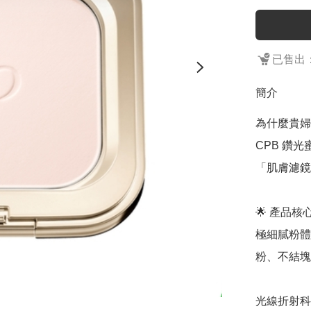
已售出：
簡介
為什麼貴婦
CPB 鑽
「肌膚濾鏡
🌟 產品核
極細膩粉體
粉、不結塊
光線折射科