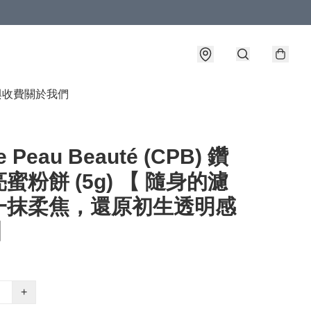
與收費
關於我們
e Peau Beauté (CPB) 鑽
蜜粉餅 (5g) 【 隨身的濾
一抹柔焦，還原初生透明感
】
+