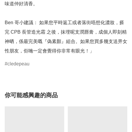
味道仲好清香。

Ben 哥小建議： 如果您平時返工或者落街唔想化濃妝，搽
完 CPB 長管造光霜 之後，抹埋呢支潤唇膏，成個人即刻精
神晒，係最完美嘅『偽素顏』組合。如果您買多幾支送畀女
性朋友，佢哋一定會覺得你非常有眼光！」
cledepeau
你可能感興趣的商品