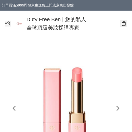
訂單買滿$999即包京東送貨上門或京東自提點
Duty Free Ben | 您的私人
全球頂級美妝採購專家