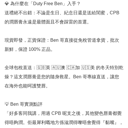
💎 為什麼在「Duty Free Ben」入手？

送禮絕不出錯：不論是生日、紀念日還是送給閨蜜，CPB 
的潤唇膏永遠是最體面且不會踩雷的首選。

現貨即發，正貨保證：Ben 哥直接從免稅管道拿貨，批次
新鮮，保證 100% 正品。

全球包稅直送：🇬🇧英 🇦🇺澳 🇨🇦加 🇺🇸美 的冬天特別乾
燥？這支潤唇膏是您的隨身救星。Ben 哥專線直送，讓您
在海外也能呵護雙唇。

💡 Ben 哥實測點評

「好多客同我講，用過 CPB 呢支之後，其他變色唇膏都覺
得唔夠潤。佢最犀利嘅地方係滋潤得嚟唔會覺得『黏嘴』，