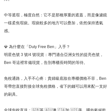
中等遮瑕，極度自然：它不是那種厚重的遮蓋，而是像濾鏡
一樣柔焦瑕疵。瑕疵較多的地方可以疊加，依然保持透氣
感。

💎 為什麼在「Duty Free Ben」入手？

明星色號 3 號/4 號現貨：專門適合亞洲女性的提亮色號，
Ben 哥這裡常備現貨，告別專櫃長時間的等待。

免稅通路，入手不心疼：貴婦級底妝在專櫃價格不菲，Ben 
哥帶您直接對接全球免稅價格，省下的錢可以用來配一支好
的刷具。

全球包稅直送：🇬🇧英 🇦🇺澳 🇨🇦加 🇺🇸美。國外氣候乾