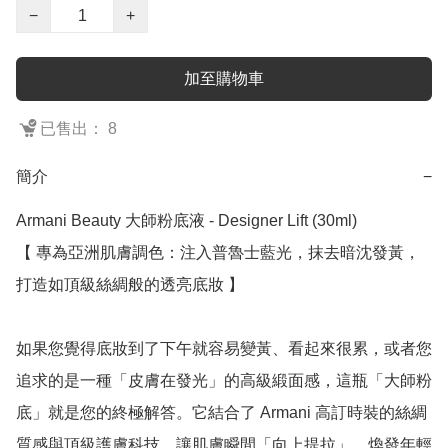
−
+
加至購物車
已售出： 8
簡介
−
Armani Beauty 大師粉底液 - Designer Lift (30ml)

【 專為亞洲肌膚調色：注入普魯士藍光，抹去暗沈發黃，
打造如頂級絲綢般的透亮底妝 】

如果您覺得底妝到了下午就容易變黃、看起來很累，或者您
追求的是一種「皮膚在發光」的高級緞面感，這瓶「大師粉
底」就是您的終極解答。它結合了 Armani 高訂時裝的絲綢
質感與頂級護膚科技，讓肌膚瞬間「向上提拉」，煥發年輕