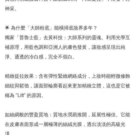
神采。

🌟 為什麼「大師粉底」能橫掃底妝界多年？

獨家「普魯士藍」去黃科技：大師系列的靈魂。利用光學互
補原理，用藍色調和亞洲人的膚色發黃，讓妝感呈現出純
淨、通透的冷白感，完全不假白。

精緻提拉效果：含有彈性緊緻網絡成分，上妝時能輕微修飾
細紋與鬆弛，讓面部輪廓看起來更加精緻立體，這也是它被
稱為 "Lift" 的原因。

如絲綢般的豐盈質地：質地水潤易推開，延展性極佳。它能
在皮膚表面形成一層極薄的絲絨光膜，透出淡淡的高級光
澤。
