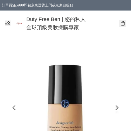
訂單買滿$999即包京東送貨上門或京東自提點
Duty Free Ben | 您的私人
全球頂級美妝採購專家