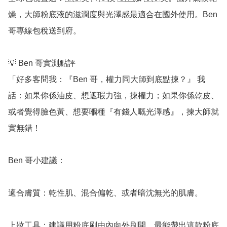
燥，大師粉底液的滋潤度與光澤感最適合在國外使用。Ben 
哥專線包稅送到府。

💡 Ben 哥實測點評

「好多客問我：『Ben 哥，權力同大師到底點揀？』 我
話：如果你係油皮、想遮瑕力強，揀權力；如果你係乾皮、
或者覺得臉色黃、想要嗰種『有錢人嘅光澤感』，揀大師就
實無錯！

Ben 哥小建議：

適合膚質：乾性肌、混合偏乾、或者暗沈無光的肌膚。

上妝工具：建議用粉底刷由內向外刷開，最能帶出這款粉底