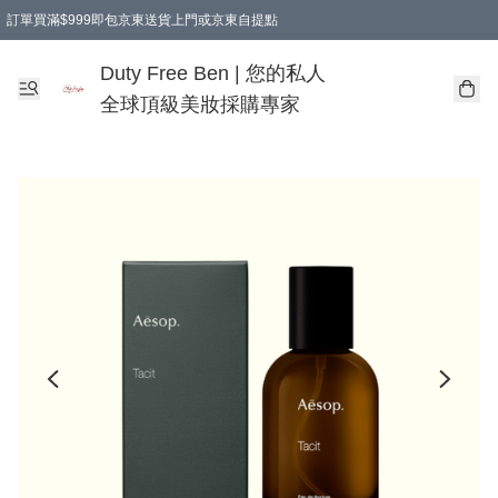
訂單買滿$999即包京東送貨上門或京東自提點
Duty Free Ben | 您的私人
全球頂級美妝採購專家