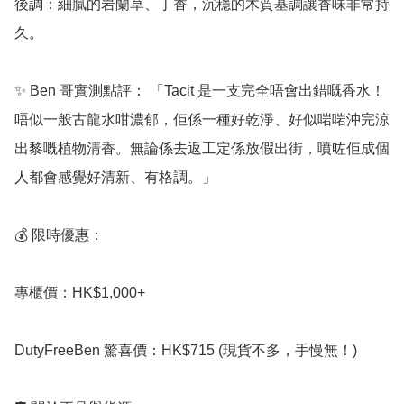
後調：細膩的岩蘭草、丁香，沉穩的木質基調讓香味非常持
久。

✨ Ben 哥實測點評： 「Tacit 是一支完全唔會出錯嘅香水！
唔似一般古龍水咁濃郁，佢係一種好乾淨、好似啱啱沖完涼
出黎嘅植物清香。無論係去返工定係放假出街，噴咗佢成個
人都會感覺好清新、有格調。」

💰 限時優惠：

專櫃價：HK$1,000+

DutyFreeBen 驚喜價：HK$715 (現貨不多，手慢無！)
