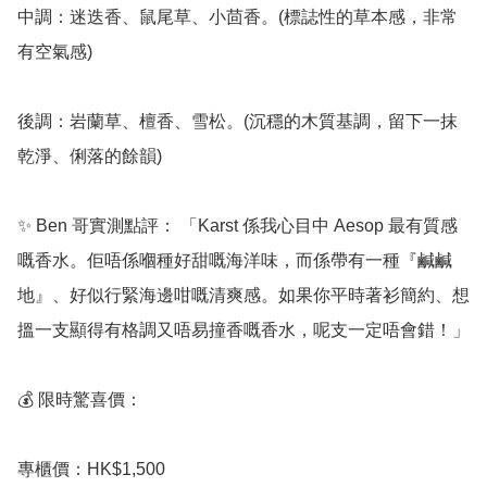
中調：迷迭香、鼠尾草、小茴香。(標誌性的草本感，非常
有空氣感)

後調：岩蘭草、檀香、雪松。(沉穩的木質基調，留下一抹
乾淨、俐落的餘韻)

✨ Ben 哥實測點評： 「Karst 係我心目中 Aesop 最有質感
嘅香水。佢唔係嗰種好甜嘅海洋味，而係帶有一種『鹹鹹
地』、好似行緊海邊咁嘅清爽感。如果你平時著衫簡約、想
搵一支顯得有格調又唔易撞香嘅香水，呢支一定唔會錯！」

💰 限時驚喜價：

專櫃價：HK$1,500
