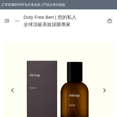
訂單買滿$999即包京東送貨上門或京東自提點
Duty Free Ben | 您的私人
全球頂級美妝採購專家