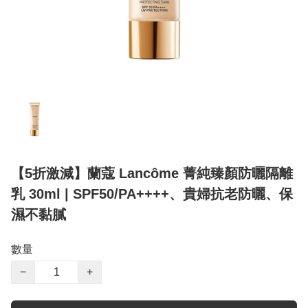
【5折激減】蘭蔻 Lancôme 菁純臻顏防曬隔離
乳 30ml | SPF50/PA++++、貴婦抗老防曬、保
濕不黏膩
數量
−
+