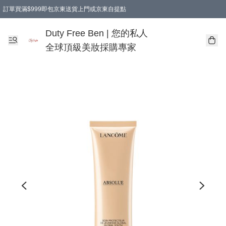
訂單買滿$999即包京東送貨上門或京東自提點
Duty Free Ben | 您的私人
全球頂級美妝採購專家