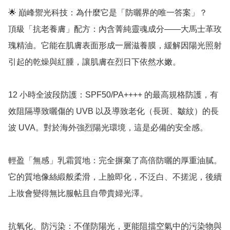
🌟 巔峰禦光科技：為什麼它是「防曬界的唯一答案」？

頂級「抗老養膚」配方：內含菁純靈魂成分——大馬士革玫
瑰精油。它能在肌膚表面形成一層滋養膜，緩解因陽光照射
引起的乾燥與紅腫，讓肌膚在烈日下依然水嫩。

12 小時全波段防護：SPF50/PA++++ 的最高規格防護，有
效阻隔導致曬傷的 UVB 以及導致老化（長斑、皺紋）的長
波 UVA。對於海外強烈陽光環境，這是必備的安全感。

輕盈「無感」乳霜質地：完全摒棄了高倍防曬的厚重油膩。
它的質地像絲緞般柔滑，上臉即化，不泛白、不搓泥，後續
上妝會變得無比服帖且自帶貴婦光澤。

抗氧化、防污染：不僅防陽光，更能阻擋空氣中的污染物與