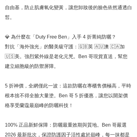
自由基，防止肌膚氧化變黃，讓您卸妝後的臉色依然通透白
皙。

💎 為什麼在「Duty Free Ben」入手 4 折菁純防曬？

對抗「海外強光」的醫美級守護：🇬🇧英 🇦🇺澳 🇨🇦加 
🇺🇸美。強烈紫外線是老化元兇。Ben 哥現貨直送，幫您
建立細胞級的防禦屏障。

5 折神價，全網僅此一波：這款防曬在專櫃售價極高，平時
根本捨不得全臉大量塗。Ben 哥 5 折優惠，讓您以開架價
格享受蘭蔻最巔峰的防曬科技！

100% 正品新鮮保障：防曬最重效期與質地。Ben 哥嚴選 
2026 最新批次，保證防護因子活性處於巔峰，每一抹都是