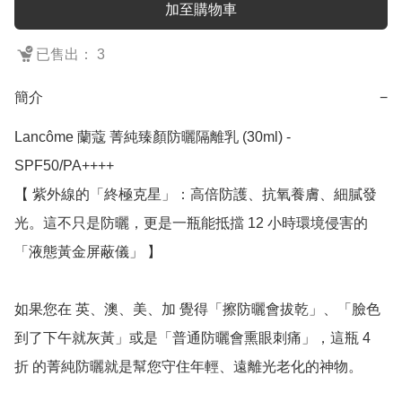
加至購物車
已售出： 3
簡介
−
Lancôme 蘭蔻 菁純臻顏防曬隔離乳 (30ml) - 
SPF50/PA++++

【 紫外線的「終極克星」：高倍防護、抗氧養膚、細膩發
光。這不只是防曬，更是一瓶能抵擋 12 小時環境侵害的
「液態黃金屏蔽儀」 】

如果您在 英、澳、美、加 覺得「擦防曬會拔乾」、「臉色
到了下午就灰黃」或是「普通防曬會熏眼刺痛」，這瓶 4 
折 的菁純防曬就是幫您守住年輕、遠離光老化的神物。
