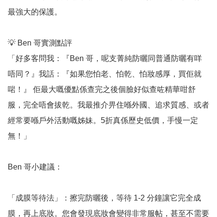
最強大的保護。

💡 Ben 哥實測點評

「好多客問我：『Ben 哥，呢支菁純防曬同普通防曬有咩
唔同？』我話：『如果您怕老、怕乾、怕妝感厚，買佢就
啱！』 佢最大嘅優點係查完之後個臉好似查咗精華咁舒
服，完全唔會拔乾。我最推介畀住喺外國、追求質感、或者
經常要喺戶外活動嘅姊妹。5折真係歷史低價，手慢一定
無！」

Ben 哥小建議：

「成膜等待法」：擦完防曬後，等待 1-2 分鐘讓它完全成
膜，再上底妝。您會發現底妝會變得非常服帖，甚至不需要