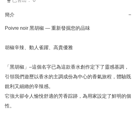
已售出： 0
簡介
−
Poivre noir 黑胡椒 — 重新發掘您的品味

胡椒辛辣、動人雀躍、高貴優雅

「黑胡椒」–這個名字已為這款香水創作定下了靈感基調，

引領我們遊歷以香水的主調成份為中心的香氣旅程，體驗既
銳利又細緻的辛辣感。

它強大卻令人愉悅舒適的芳香踪跡，為用家設定了鮮明的個
性。 