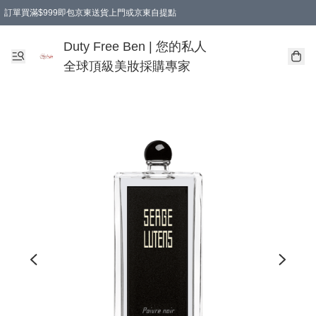
訂單買滿$999即包京東送貨上門或京東自提點
Duty Free Ben | 您的私人
全球頂級美妝採購專家