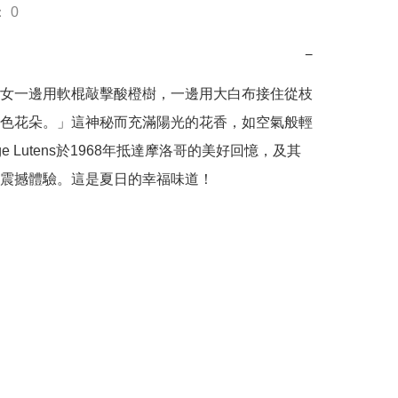
 0
−
女一邊用軟棍敲擊酸橙樹，一邊用大白布接住從枝
色花朵。」這神秘而充滿陽光的花香，如空氣般輕
ge Lutens於1968年抵達摩洛哥的美好回憶，及其
震撼體驗。這是夏日的幸福味道！