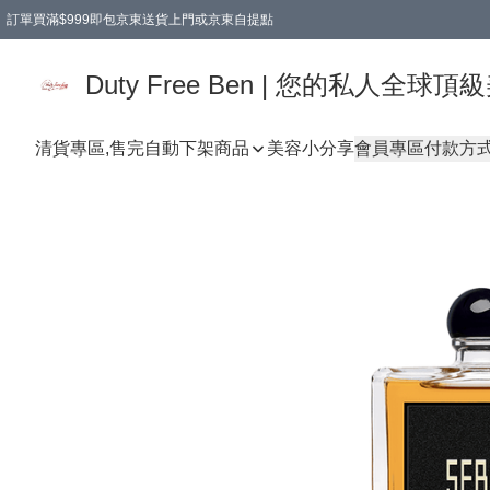
訂單買滿$999即包京東送貨上門或京東自提點
Duty Free Ben | 您的私人全
清貨專區,售完自動下架
商品
美容小分享
會員專區
付款方