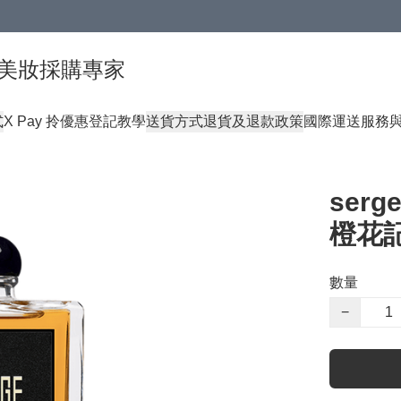
球頂級美妝採購專家
式
X Pay 拎優惠登記教學
送貨方式
退貨及退款政策
國際運送服務
serge
橙花記
數量
−