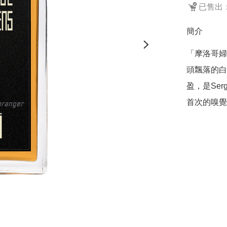
已售出：
簡介
「摩洛哥婦
頭飄落的白
盈，是Ser
首次的嗅覺