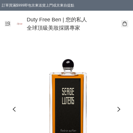
訂單買滿$999即包京東送貨上門或京東自提點
Duty Free Ben | 您的私人
全球頂級美妝採購專家