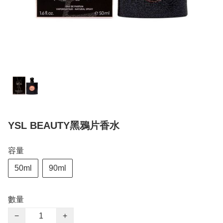
YSL BEAUTY黑鴉片香水
容量
50ml
90ml
數量
−
+