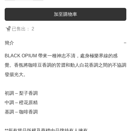
加至購物車
已售出： 2
簡介
−
BLACK OPIUM 帶來一種神志不清，處身極樂界線的感
覺。香氛將咖啡豆香調的苦澀和動人白花香調之間的不協調
發揚光大。

初調 – 梨子香調

中調 – 橙花原精

基調 – 咖啡香調

**所有貨品版權及商標由品牌持有人擁有。