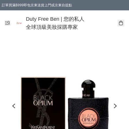
訂單買滿$999即包京東送貨上門或京東自提點
Duty Free Ben | 您的私人
全球頂級美妝採購專家