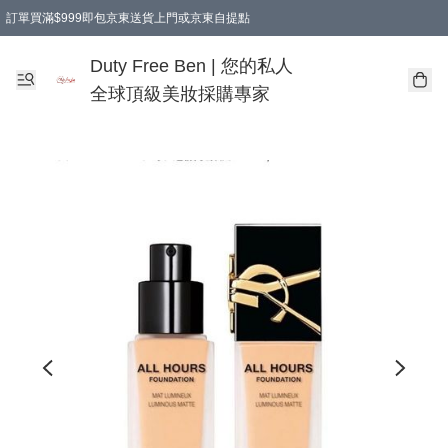
訂單買滿$999即包京東送貨上門或京東自提點
Duty Free Ben | 您的私人
全球頂級美妝採購專家