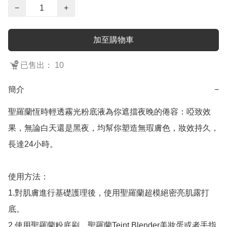
−
+
加至購物車
已售出： 10
簡介
−
聖羅蘭恆時輕透霧光粉底液為你遮擋夜晚的倦容：啞致效
果，無論白天還是黑夜，均幫你塑造無瑕膚色，妝效持久，
長達24小時。

使用方法：

1.對肌膚進行基礎護理後，使用聖羅蘭超模絕密亮肌露打
底。

2.使用聖羅蘭粉底刷、聖羅蘭Teint Blender美妝蛋或者手指