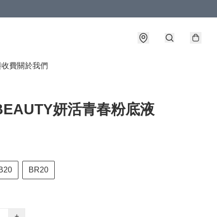
與收費
關於我們
 BEAUTY妍活青春粉底液
B20
BR20
+