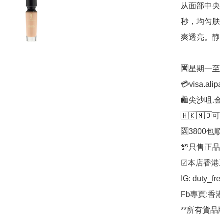
从面部中央
秒，均匀肤
爽透亮。静
🈺星期一
💳visa.ali
🛍️尖沙咀.
🇭🇰🇲
🈵3800包
💯只售正品
☑︎本店香港
IG: duty_fr
Fb專頁:香
**所有貨