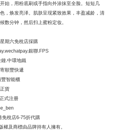
开始，用粉底刷或手指向外涂抹至全脸。短短几
色，焕发亮泽。肌肤呈现紧致效果，丰盈减龄，清
候数分钟，然后扫上蜜粉定妆。

至星期六免稅店採購

pay.wechatpay.銀聯.FPS

金鐘.中環地鐵

可寄順豐快遞

順豐智能櫃

正貨

正式注册

ee_ben

港免稅店6-75折代購

品版權及商標由品牌持有人擁有。