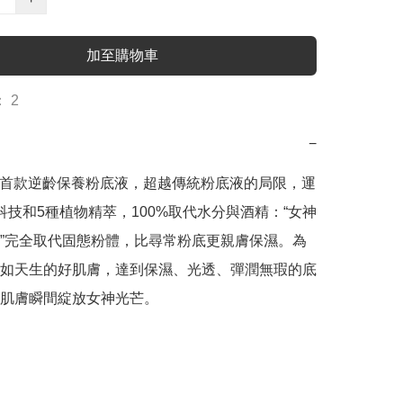
加至購物車
 2
−
蘭首款逆齡保養粉底液，超越傳統粉底液的局限，運
科技和5種植物精萃，100%取代水分與酒精：“女神
”完全取代固態粉體，比尋常粉底更親膚保濕。為
如天生的好肌膚，達到保濕、光透、彈潤無瑕的底
肌膚瞬間綻放女神光芒。
