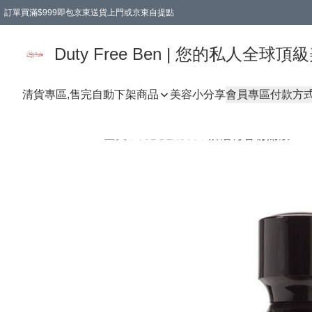
訂單買滿$999即包京東送貨上門或京東自提點
Duty Free Ben | 您的私人全
清貨專區,售完自動下架
商品
美容小分享
會員專區
付款方