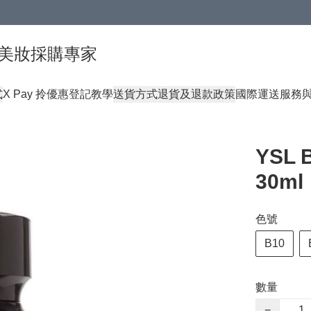
球頂級美妝採購專家
式
X Pay 拎優惠登記教學
送貨方式
退貨及退款政策
國際運送服務
YSL
30ml
色號
B10
數量
−