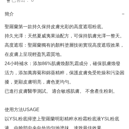
已售出： 0
簡介
−
聖羅蘭第一款持久保持皮膚光彩的高度遮瑕粉底。

持久光澤：天然夏威夷果油配方，可保持肌膚光澤一整天。

高度遮瑕：聖羅蘭獨有的顏料塗層技術實現高度遮瑕效果，
在皮膚上呈現輕盈乳霜質地。

24小時補水：添加86%肌膚煥顏乳霜成分，確保肌膚煥發
活力，添加萬壽菊和錦葵精粹，保護皮膚免受乾燥和污染困
擾，更顯皮膚明亮，膚色更均勻。

已進行皮膚醫學測試。 適合敏感肌膚。 不會產生粉刺。

使用方法USAGE

以YSL粉底掃塗上聖羅蘭明彩精粹水粉霜粉底液YSL粉底
液，由臉部中央向外均勻地塗抹，達致最佳效果。