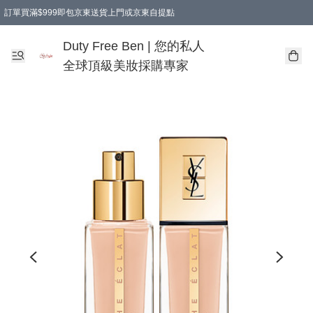
訂單買滿$999即包京東送貨上門或京東自提點
Duty Free Ben | 您的私人
全球頂級美妝採購專家