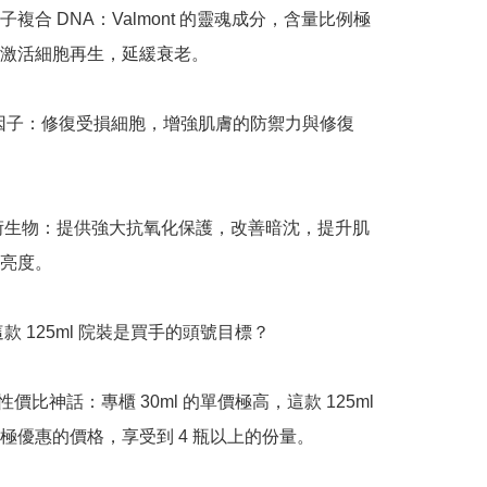
複合 DNA：Valmont 的靈魂成分，含量比例極
激活細胞再生，延緩衰老。

力因子：修復受損細胞，增強肌膚的防禦力與修復
 衍生物：提供強大抗氧化保護，改善暗沈，提升肌
亮度。

這款 125ml 院裝是買手的頭號目標？

性價比神話：專櫃 30ml 的單價極高，這款 125ml 
極優惠的價格，享受到 4 瓶以上的份量。
