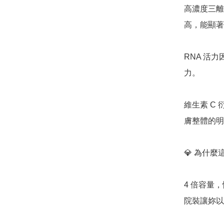
高濃度三離子
高，能顯著
RNA 活
力。

維生素 C
膚整體的明
💎 為什麼
4 倍容量，
院裝讓妳以