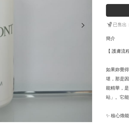
已售出：
簡介
【 護膚流
如果妳覺得
堪，那是因為
能精華，是
站」。它能
✨ 核心煥能