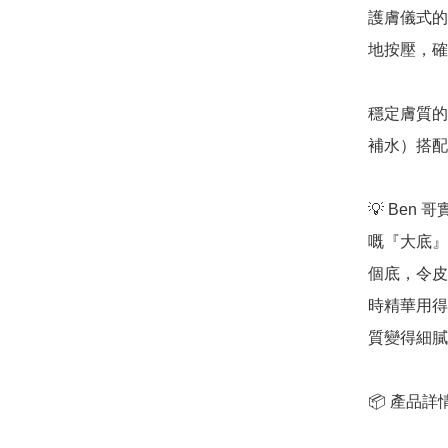
護膚儀式的
地按壓，確
穩定膚質的
補水）搭配
💡 Ben 哥
嘅『大底』
個底，令皮
時精華用得
質變得細膩
📦 產品詳情