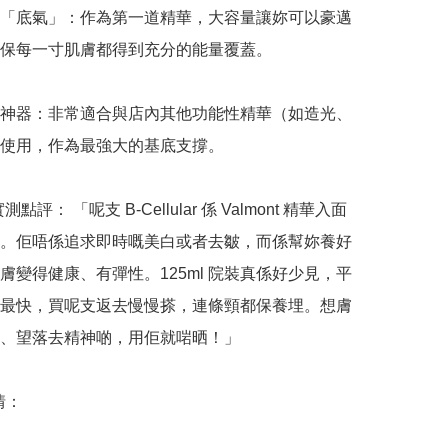
「底氣」：作為第一道精華，大容量讓妳可以豪邁
保每一寸肌膚都得到充分的能量覆蓋。

神器：非常適合與店內其他功能性精華（如造光、
使用，作為最強大的基底支撐。

實測點評： 「呢支 B-Cellular 係 Valmont 精華入面
。佢唔係追求即時嘅美白或者去皺，而係幫妳養好
膚變得健康、有彈性。125ml 院裝真係好少見，平
最快，買呢支返去慢慢搽，連條頸都保養埋。想膚
、望落去精神啲，用佢就啱晒！」

：
