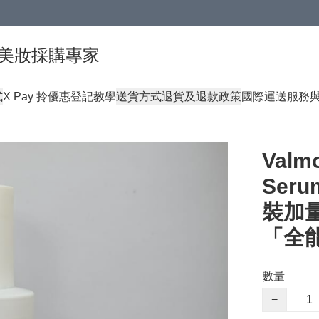
球頂級美妝採購專家
式
X Pay 拎優惠登記教學
送貨方式
退貨及退款政策
國際運送服務
Valmo
Ser
裝加量
「全
數量
−