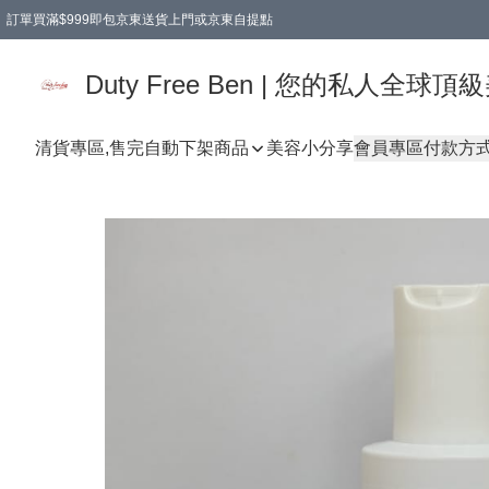
訂單買滿$999即包京東送貨上門或京東自提點
Duty Free Ben | 您的私人全
清貨專區,售完自動下架
商品
美容小分享
會員專區
付款方